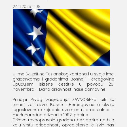
24.11.2025 11:08
U ime Skupštine Tuzlanskog kantona i u svoje ime,
građankama i građanima Bosne i Hercegovine
upućujem iskrene čestitke u povodu 25.
novembra – Dana državnosti naše domovine.
Principi Prvog zasjedanja ZAVNOBiH-a bili su
temelj za razvoj Bosne i Hercegovine u okviru
jugoslavenske zajednice, za njenu samostalnost i
međunarodno priznanje 1992. godine.
Država ravnopravnih građana, bez obzira na bilo
koju vrstu pripadnosti, opredjeljenje je svih nas