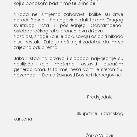
koji s ponosom baštinimo te principe.
Nikada ne smijemo zaboraviti kolike su žrtve
narodi Bosne i Hercegovine dali tokom Drugog
svjetskog rata i posljednjeg Odbrambeno-
oslobodilačkog rata, braneći ovu državu.
Nažalost, snage koje je pokušavaju oslabiti nikada
nisu nestale. Zato je naš trajni zadatak da im se
zajedno odupiremo.
Jaka i stabilna država i sloboda najvrjednije su
naslijeđe koje možemo ostaviti budućim
generacijama. U to ime, neka vam je sretan 25.
novembar – Dan državnosti Bosne i Hercegovine.
Predsjednik
Skupštine Tuzlanskog
kantona
Žarko Vujović