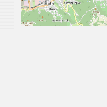
Linkovi
Parlamentarna skupština BiH
Predsjedništvo BiH
Vijeće ministara BiH
Parlament Federacije BiH
Vlada Federacije BiH
Vlada Brčko distrikta BiH