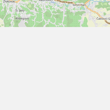
Kontakt
Skupština Tuzlanskog kantona
+387 (0)35 250 517
+387 (0)35 272 517
+387 (0)35 252-565
fax +387 (0)35 251 339
skupstinatk@bih.net.ba
Rose Hadživuković 1,