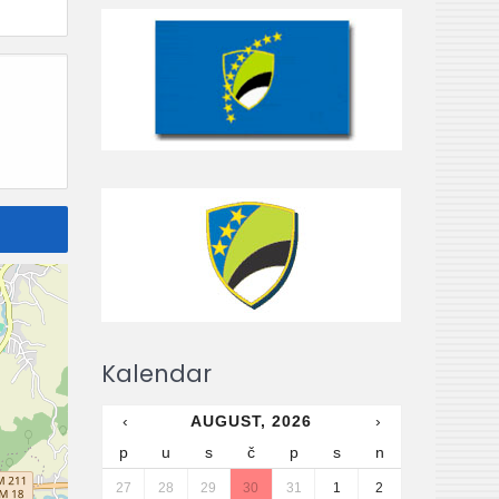
Kalendar
‹
AUGUST, 2026
›
p
u
s
č
p
s
n
27
28
29
30
31
1
2