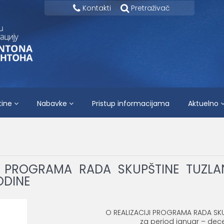
Kontakti
Pretraživač
tine
Nabavke
Pristup informacijama
Aktuelno
JI PROGRAMA RADA SKUPŠTINE TUZL
ODINE
I N F O R M
O REALIZACIJI PROGRAMA RADA SK
za period januar – dec