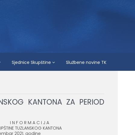
Sjednice Skupštine
Službene novine TK
ANSKOG KANTONA ZA PERIOD
 A C I J A
UPŠTINE TUZLANSKOG KANTONA
embar 2021. godine