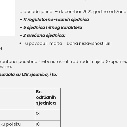
U periodu januar – decembar 2021. godine održano je
- 11 regulatorno-radnih sjednica
- 5 sjednica hitnog karaktera
- 2 svečana sjednica:
u povodu 1. marta – Dana nezavisnosti BiH
H
ntona posebno treba istaknuti rad radnih tijela Skupštine,
štine.
držala su 126 sjednica, i to:
Br.
održanih
sjednica
13
ku politiku
10