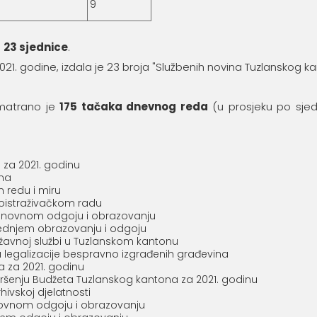
9
e
23 sjednice
.
.2021. godine, izdala je 23 broja "Službenih novina Tuzlanskog k
zmatrano je
175
tačaka dnevnog reda
(u prosjeku po sjed
 za 2021. godinu
ma
 redu i miru
oistraživačkom radu
novnom odgoju i obrazovanju
dnjem obrazovanju i odgoju
avnoj službi u Tuzlanskom kantonu
 legalizacije bespravno izgrađenih građevina
 za 2021. godinu
šenju Budžeta Tuzlanskog kantona za 2021. godinu
vskoj djelatnosti
ovnom odgoju i obrazovanju