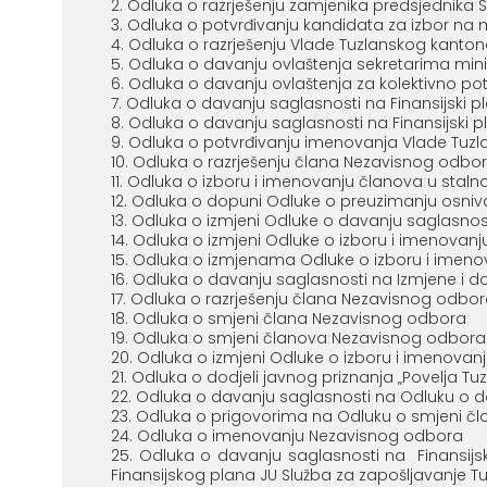
Odluka o razrješenju zamjenika predsjednika S
Odluka o potvrđivanju kandidata za izbor na m
Odluka o razrješenju Vlade Tuzlanskog kanto
Odluka o davanju ovlaštenja sekretarima min
Odluka o davanju ovlaštenja za kolektivno po
Odluka o davanju saglasnosti na Finansijski 
Odluka o davanju saglasnosti na Finansijski 
Odluka o potvrđivanju imenovanja Vlade Tuz
Odluka o razrješenju člana Nezavisnog odbora 
Odluka o izboru i imenovanju članova u staln
Odluka o dopuni Odluke o preuzimanju osni
Odluka o izmjeni Odluke o davanju saglasnos
Odluka o izmjeni Odluke o izboru i imenovanj
Odluka o izmjenama Odluke o izboru i imenov
Odluka o davanju saglasnosti na Izmjene i 
Odluka o razrješenju člana Nezavisnog odbo
Odluka o smjeni člana Nezavisnog odbora
Odluka o smjeni članova Nezavisnog odbora
Odluka o izmjeni Odluke o izboru i imenovan
Odluka o dodjeli javnog priznanja „Povelja Tu
Odluka o davanju saglasnosti na Odluku o 
Odluka o prigovorima na Odluku o smjeni č
Odluka o imenovanju Nezavisnog odbora
Odluka o davanju saglasnosti na Finansijs
Finansijskog plana JU Služba za zapošljavanje 