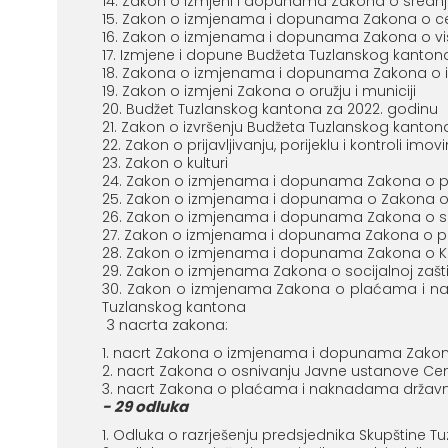
Zakon o izmjeni i dopunama Zakona o sredn
Zakon o izmjenama i dopunama Zakona o ce
Zakon o izmjenama i dopunama Zakona o v
Izmjene i dopune Budžeta Tuzlanskog kantona
Zakona o izmjenama i dopunama Zakona o izv
Zakon o izmjeni Zakona o oružju i municiji
Budžet Tuzlanskog kantona za 2022. godinu
Zakon o izvršenju Budžeta Tuzlanskog kanton
Zakon o prijavljivanju, porijeklu i kontroli im
Zakon o kulturi
Zakon o izmjenama i dopunama Zakona o pol
Zakon o izmjenama i dopunama o Zakona o
Zakon o izmjenama i dopunama Zakona o sr
Zakon o izmjenama i dopunama Zakona o p
Zakon o izmjenama i dopunama Zakona o Ka
Zakon o izmjenama Zakona o socijalnoj zaštiti,
Zakon o izmjenama Zakona o plaćama i nakna
Tuzlanskog kantona
3 nacrta zakona:
nacrt Zakona o izmjenama i dopunama Zakon
nacrt Zakona o osnivanju Javne ustanove Cen
nacrt Zakona o plaćama i naknadama državnih
- 29 odluka
Odluka o razrješenju predsjednika Skupštine T