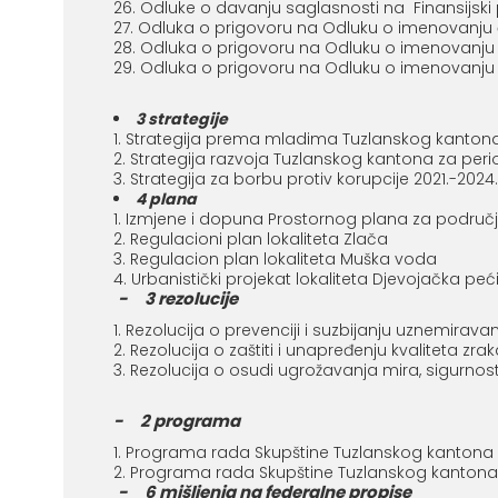
Odluke o davanju saglasnosti na Finansijsk
Odluka o prigovoru na Odluku o imenovanju 
Odluka o prigovoru na Odluku o imenovanju
Odluka o prigovoru na Odluku o imenovanju 
3 strategije
Strategija prema mladima Tuzlanskog kantona
Strategija razvoja Tuzlanskog kantona za peri
Strategija za borbu protiv korupcije 2021.-2024
4 plana
Izmjene i dopuna Prostornog plana za područj
Regulacioni plan lokaliteta Zlača
Regulacion plan lokaliteta Muška voda
Urbanistički projekat lokaliteta Djevojačka peć
- 3 rezolucije
Rezolucija o prevenciji i suzbijanju uznemirav
Rezolucija o zaštiti i unapređenju kvaliteta 
Rezolucija o osudi ugrožavanja mira, sigurno
- 2 programa
Programa rada Skupštine Tuzlanskog kantona 
Programa rada Skupštine Tuzlanskog kantona
- 6 mišljenja na federalne propise