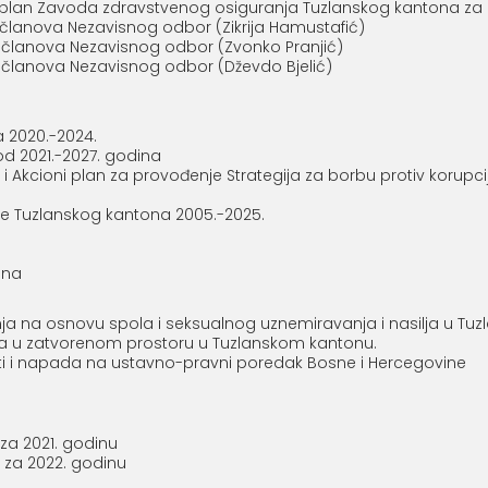
i plan Zavoda zdravstvenog osiguranja Tuzlanskog kantona za
članova Nezavisnog odbor (Zikrija Hamustafić)
 članova Nezavisnog odbor (Zvonko Pranjić)
članova Nezavisnog odbor (Dževdo Bjelić)
 2020.-2024.
od 2021.-2027. godina
. i Akcioni plan za provođenje Strategija za borbu protiv korupci
e Tuzlanskog kantona 2005.-2025.
ina
anja na osnovu spola i seksualnog uznemiravanja i nasilja u T
zraka u zatvorenom prostoru u Tuzlanskom kantonu.
sti i napada na ustavno-pravni poredak Bosne i Hercegovine
za 2021. godinu
 za 2022. godinu