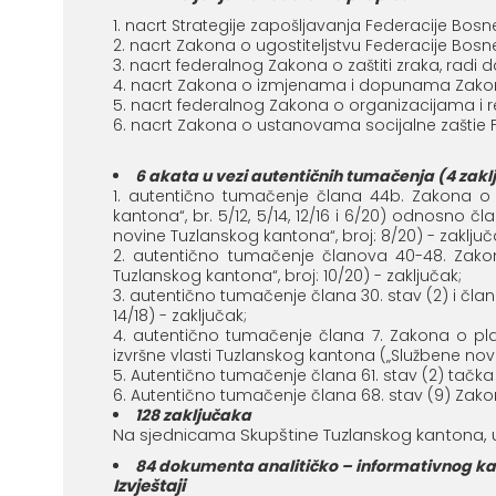
nacrt Strategije zapošljavanja Federacije Bosne
nacrt Zakona o ugostiteljstvu Federacije Bosne
nacrt federalnog Zakona o zaštiti zraka, radi 
nacrt Zakona o izmjenama i dopunama Zakona 
nacrt federalnog Zakona o organizacijama i re
nacrt Zakona o ustanovama socijalne zaštie FB
6 akata u vezi autentičnih tumačenja (4 zakl
autentično tumačenje člana 44b. Zakona o d
kantona“, br. 5/12, 5/14, 12/16 i 6/20) odnosno
novine Tuzlanskog kantona“, broj: 8/20) - zaključ
autentično tumačenje članova 40-48. Zakon
Tuzlanskog kantona“, broj: 10/20) - zaključak;
autentično tumačenje člana 30. stav (2) i člana
14/18) - zaključak;
autentično tumačenje člana 7. Zakona o pla
izvršne vlasti Tuzlanskog kantona („Službene novin
Autentično tumačenje člana 61. stav (2) tačka
Autentično tumačenje člana 68. stav (9) Zakona o
128 zaključaka
Na sjednicama Skupštine Tuzlanskog kantona, u
84 dokumenta analitičko – informativnog k
Izvještaji