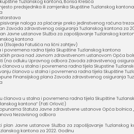
kupštine Tuzlanskog kantona, Borisa Krešića
jesto predsjednika ili zamjenika Skupštine Tuzlanskog kantona
na
istarstava
tpisivanje naloga za plaćanje preko jedinstvenog računa trez
plan Zavoda zdravstvenog osiguranja Tuzlanskog kantona za 20
plan Javne ustanove Služba za zapošljavanje Tuzlanskog kanton
lanskog kantona
(Elsajeda Fatušića na lični zahtjev)
a i povremena radna tijela Skupštine Tuzlanskog kantona
vačkih prava nad Javnom zdravstvenom ustanovom Opća bolni
ti (na odluku Upravnog odbora Zavoda zdravstvenog osiguranj
u članova u stalna i povremena radna tijela Skupstine Tuzlan
anju članova u stalna i povremena radna tijela Skupštine Tu
dopune Finansijskog plana Zavoda zdravstvenog osiguranja Tuz
ra
ju članova u stalna i povremena radna tijela Skupštine Tuzlan
zlanskog kantona“ (Fati Orlović)
dopunama Statuta Javne zdravstvene ustanove Opća bolnica „
lanova Nezavisnog odbora
ki plan Javne ustanove Služba za zapošljavanje Tuzlanskog 
Tuzlanskog kantona za 2022. Godinu