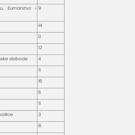
du, šumarstvo i
9
14
0
12
anske slobode
4
11
16
6
11
kolilce
3
8