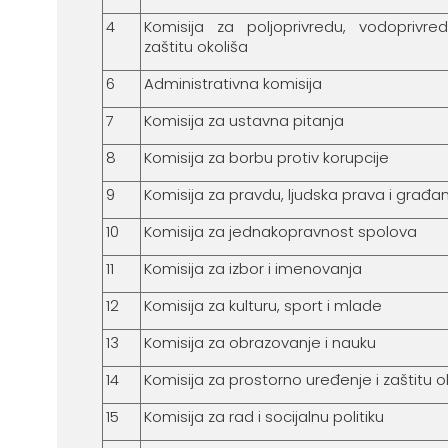
4
Komisija za poljoprivredu, vodoprivre
zaštitu okoliša
6
Administrativna komisija
7
Komisija za ustavna pitanja
8
Komisija za borbu protiv korupcije
9
Komisija za pravdu, ljudska prava i građ
10
Komisija za jednakopravnost spolova
11
Komisija za izbor i imenovanja
12
Komisija za kulturu, sport i mlade
13
Komisija za obrazovanje i nauku
14
Komisija za prostorno uređenje i zaštitu o
15
Komisija za rad i socijalnu politiku