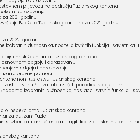
jem odgoju i obrazovanju
stovnom prijevozu na području Tuzlanskog kantona
isokom obrazovanju
 za 2021. godinu
ršenju Budžeta Tuzlanskog kantona za 2021. godinu
a za 2022. godinu
ovine izabranih dužnosnika, nositelja izvršnih funkcija i savjetni
icijskim službenicima Tuzlanskog kantona
 osnovnom odgoju i obrazovanju
ednjem odgoju i obrazovanju
ružanju pravne pomoći
ntonalnom tužilaštvu Tuzlanskog kantona
 zaštiti civilnih žrtava rata i zaštiti porodice sa djecom
dama izabranih dužnosnika, nosilaca izvršnih funkcija i savj
a o inspekcijama Tuzlanskog kantona
tar za autizam Tuzla
 službenika, namještenika i drugih lica zaposlenih u organim
uzlanskog kantona