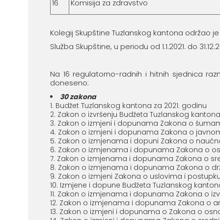
16
Komisija za zdravstvo
Kolegij Skupštine Tuzlanskog kantona održao j
Služba Skupštine, u periodu od 1.1.2021. do 31.12
Na 16 regulatorno-radnih i hitnih sjednica ra
doneseno:
30
zakona
Budžet Tuzlanskog kantona za 2021. godinu
Zakon o izvršenju Budžeta Tuzlanskog kantona
Zakon o izmjeni i dopunama Zakona o šuma
Zakon o izmjeni i dopunama Zakona o javnom
Zakon o izmjenama i dopuni Zakona o naučn
Zakon o izmjenama i dopunama Zakona o os
Zakon o izmjenama i dopunama Zakona o sre
Zakon o izmjenama i dopunama Zakona o drž
Zakon o izmjeni Zakona o uslovima i postupku
Izmjene i dopune Budžeta Tuzlanskog kantona
Zakon o izmjenama i dopunama Zakona o izvr
Zakon o izmjenama i dopunama Zakona o arhi
Zakon o izmjeni i dopunama o Zakona o osn