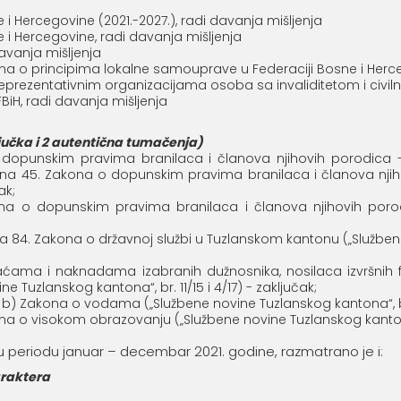
 i Hercegovine (2021.-2027.), radi davanja mišljenja
 i Hercegovine, radi davanja mišljenja
davanja mišljenja
o principima lokalne samouprave u Federaciji Bosne i Herceg
prezentativnim organizacijama osoba sa invaliditetom i civilnih
iH, radi davanja mišljenja
jučka i 2 autentična tumačenja)
opunskim pravima branilaca i članova njihovih porodica - 
 člana 45. Zakona o dopunskim pravima branilaca i članova njih
ak;
a o dopunskim pravima branilaca i članova njihovih porodi
 84. Zakona o državnoj službi u Tuzlanskom kantonu („Službene no
ćama i naknadama izabranih dužnosnika, nosilaca izvršnih f
e Tuzlanskog kantona“, br. 11/15 i 4/17) - zaključak;
 b) Zakona o vodama („Službene novine Tuzlanskog kantona“, br. 
 visokom obrazovanju („Službene novine Tuzlanskog kantona“, br. 7
 periodu januar – decembar 2021. godine, razmatrano je i:
araktera