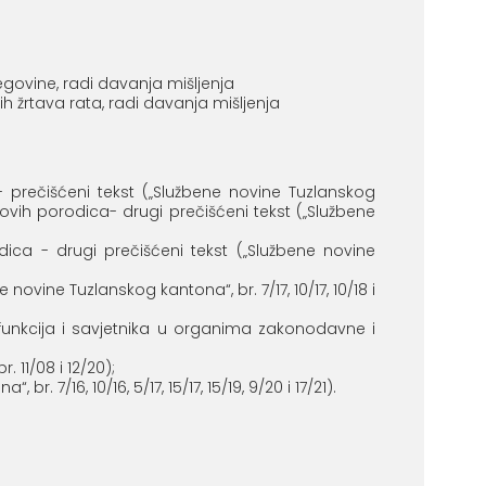
ovine, radi davanja mišljenja
 žrtava rata, radi davanja mišljenja
prečišćeni tekst („Službene novine Tuzlanskog
ovih porodica- drugi prečišćeni tekst („Službene
ca - drugi prečišćeni tekst („Službene novine
vine Tuzlanskog kantona“, br. 7/17, 10/17, 10/18 i
unkcija i savjetnika u organima zakonodavne i
11/08 i 12/20);
/16, 10/16, 5/17, 15/17, 15/19, 9/20 i 17/21).