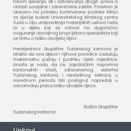
tokom liječenja, ali i ostvarivanja drugih prava iz
oblasti socijalne i zdravstvene zaštite. Posebno je
ukazano na potrebu kontinuirane podrške Klinici
za dječije bolesti Univerzitetskog kliničkog centra
Tuzla u cilju unapređenja materijalnih uslova rada,
te u dijelu koji se odnosi na dugoročno
osiguranje dovoljnog broja ljekara specijalista koji
se brinu o teško oboljeloj djeci.
Predsjednica Skupštine Tuzlanskog kantona je
istakla da ova djeca i njihove porodice zaslužuju
maksimalnu pažnju i podršku cijele zajednice.
Izrazila je nadu da će, zajedničkim naporima
kantonalnih vlasti, zdravstvenog sistema
Tuzlanskog kantona i nevladinog sektora, u
narednom periodu biti postignut napredak u
ostvarivanju prava teško oboljele djece.
Služba Skupštine
Tuzlanskog kantona
Linkovi