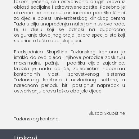
tokom liječenja, ali i ostvarivanja drugih prava iz
oblasti socijalne i zdravstvene zaštite. Posebno je
ukazano na potrebu kontinuirane podrške Klinici
za dječije bolesti Univerzitetskog kliničkog centra
Tuzla u cilju unapređenja materijalnih uslova rada,
te u dijelu koji se odnosi na dugoročno
osiguranje dovoljnog broja ljekara specijalista koji
se brinu o teško oboljeloj djeci.
Predsjednica Skupštine Tuzlanskog kantona je
istakla da ova djeca i njihove porodice zaslužuju
maksimalnu pažnju i podršku cijele zajednice.
Izrazila je nadu da će, zajedničkim naporima
kantonalnih vlasti, zdravstvenog sistema
Tuzlanskog kantona i nevladinog sektora, u
narednom periodu biti postignut napredak u
ostvarivanju prava teško oboljele djece.
Služba Skupštine
Tuzlanskog kantona
Linkovi