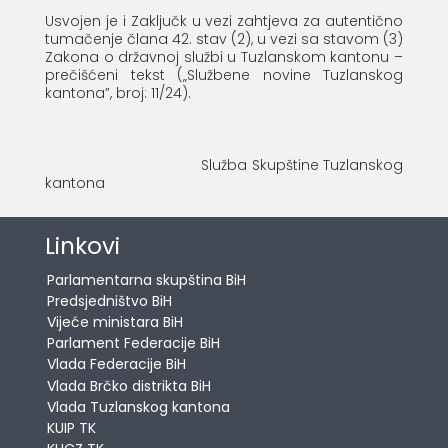
Usvojen je i Zaključk u vezi zahtjeva za autentično
tumačenje člana 42. stav (2), u vezi sa stavom (3)
Zakona o državnoj službi u Tuzlanskom kantonu –
prečišćeni tekst („Službene novine Tuzlanskog
kantona”, broj: 11/24).
Služba Skupštine Tuzlanskog
kantona
Linkovi
Parlamentarna skupština BiH
Predsjedništvo BiH
Vijeće ministara BiH
Parlament Federacije BiH
Vlada Federacije BiH
Vlada Brčko distrikta BiH
Vlada Tuzlanskog kantona
KUIP TK