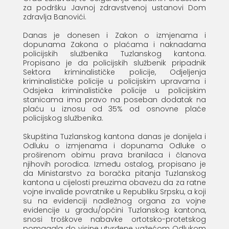
za podršku Javnoj zdravstvenoj ustanovi Dom
zdravlja Banovići.
Danas je donesen i Zakon o izmjenama i
dopunama Zakona o plaćama i naknadama
policijskih službenika Tuzlanskog kantona.
Propisano je da policijskih službenik pripadnik
Sektora kriminalističke policije, Odjeljenja
kriminalističke policije u policijskim upravama i
Odsjeka kriminalističke policije u policijskim
stanicama ima pravo na poseban dodatak na
plaću u iznosu od 35% od osnovne plaće
policijskog službenika.
Skupština Tuzlanskog kantona danas je donijela i
Odluku o izmjenama i dopunama Odluke o
proširenom obimu prava branilaca i članova
njihovih porodica. Između ostalog, propisano je
da Ministarstvo za boračka pitanja Tuzlanskog
kantona u cijelosti preuzima obavezu da za ratne
vojne invalide povratnike u Republiku Srpsku, a koji
su na evidenciji nadležnog organa za vojne
evidencije u gradu/općini Tuzlanskog kantona,
snosi troškove nabavke ortotsko-protetskog
pomagala do visine utvrđene važećom Odlukom