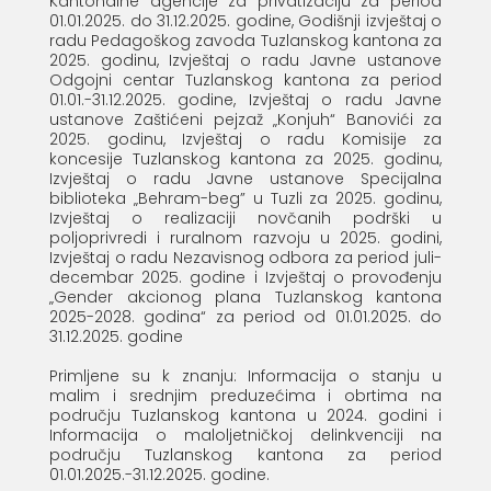
Kantonalne agencije za privatizaciju za period
01.01.2025. do 31.12.2025. godine, Godišnji izvještaj o
radu Pedagoškog zavoda Tuzlanskog kantona za
2025. godinu, Izvještaj o radu Javne ustanove
Odgojni centar Tuzlanskog kantona za period
01.01.-31.12.2025. godine, Izvještaj o radu Javne
ustanove Zaštićeni pejzaž „Konjuh“ Banovići za
2025. godinu, Izvještaj o radu Komisije za
koncesije Tuzlanskog kantona za 2025. godinu,
Izvještaj o radu Javne ustanove Specijalna
biblioteka „Behram-beg” u Tuzli za 2025. godinu,
Izvještaj o realizaciji novčanih podrški u
poljoprivredi i ruralnom razvoju u 2025. godini,
Izvještaj o radu Nezavisnog odbora za period juli-
decembar 2025. godine i Izvještaj o provođenju
„Gender akcionog plana Tuzlanskog kantona
2025-2028. godina“ za period od 01.01.2025. do
31.12.2025. godine
Primljene su k znanju: Informacija o stanju u
malim i srednjim preduzećima i obrtima na
području Tuzlanskog kantona u 2024. godini i
Informacija o maloljetničkoj delinkvenciji na
području Tuzlanskog kantona za period
01.01.2025.-31.12.2025. godine.