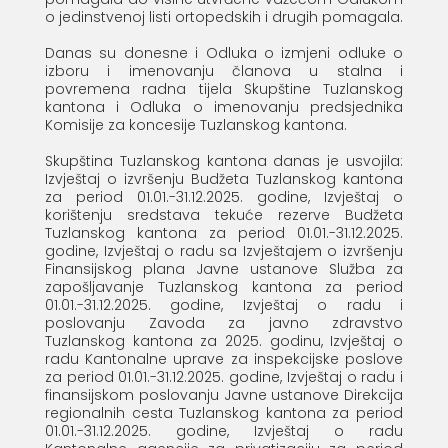
o jedinstvenoj listi ortopedskih i drugih pomagala.
Danas su donesne i Odluka o izmjeni odluke o
izboru i imenovanju članova u stalna i
povremena radna tijela Skupštine Tuzlanskog
kantona i Odluka o imenovanju predsjednika
Komisije za koncesije Tuzlanskog kantona.
Skupština Tuzlanskog kantona danas je usvojila:
Izvještaj o izvršenju Budžeta Tuzlanskog kantona
za period 01.01.-31.12.2025. godine, Izvještaj o
korištenju sredstava tekuće rezerve Budžeta
Tuzlanskog kantona za period 01.01.-31.12.2025.
godine, Izvještaj o radu sa Izvještajem o izvršenju
Finansijskog plana Javne ustanove Služba za
zapošljavanje Tuzlanskog kantona za period
01.01.-31.12.2025. godine, Izvještaj o radu i
poslovanju Zavoda za javno zdravstvo
Tuzlanskog kantona za 2025. godinu, Izvještaj o
radu Kantonalne uprave za inspekcijske poslove
za period 01.01.-31.12.2025. godine, Izvještaj o radu i
finansijskom poslovanju Javne ustanove Direkcija
regionalnih cesta Tuzlanskog kantona za period
01.01.-31.12.2025. godine, Izvještaj o radu