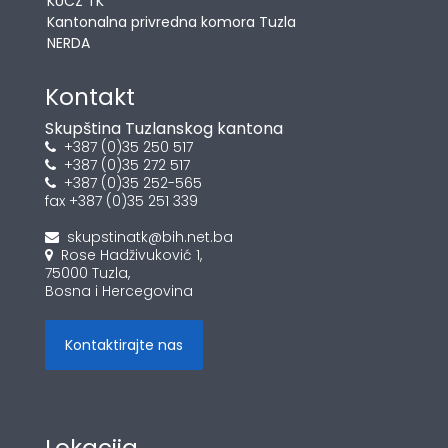
KUCZ TK
Kantonalna privredna komora Tuzla
NERDA
Kontakt
Skupština Tuzlanskog kantona
+387 (0)35 250 517
+387 (0)35 272 517
+387 (0)35 252-565
fax +387 (0)35 251 339
skupstinatk@bih.net.ba
Rose Hadživuković 1,
75000 Tuzla,
Bosna i Hercegovina
Kontaktirajte nas