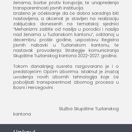
ženama, borbe protiv korupcije, te unapređenja
transparentnosti javnih institucija.
Izraženo je očekivanje da će dobra saradnja biti
nastavljena, a akcenat je stavljen na realizaciju
zaključaka donesenih na tematskoj sjednici
“Mehanizmi zaštite od nasilja u porodici i nasilja
nad ženama u Tuzlanskom kantonu”, održanoj u
decembru prošle godine, uspostavu Registra
javnih nabavki u Tuzlanskom kantonu, te
nastavak provođenja Strategije komuniciranja
Skupštine Tuzlanskog kantona 2022-2027. godina.
Tokom današnjeg susreta razgovarano je i o
predstojećim Općim izborima. Istaknut je značaj
uvođenja novih izbornih tehnologija koje će
poboljšati transparentnost izbornog procesa u
Bosni i Hercegovini.
Služba Skupštine Tuzlanskog
kantona