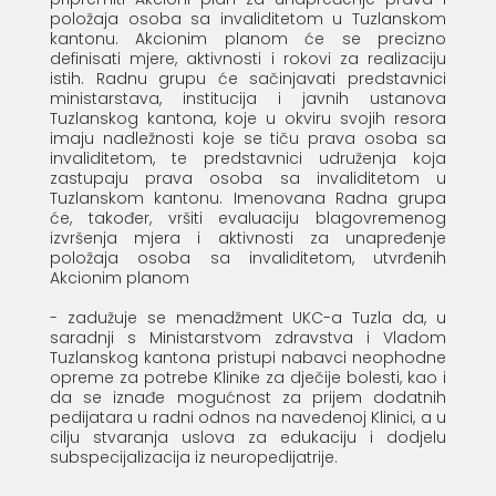
položaja osoba sa invaliditetom u Tuzlanskom
kantonu. Akcionim planom će se precizno
definisati mjere, aktivnosti i rokovi za realizaciju
istih. Radnu grupu će sačinjavati predstavnici
ministarstava, institucija i javnih ustanova
Tuzlanskog kantona, koje u okviru svojih resora
imaju nadležnosti koje se tiču prava osoba sa
invaliditetom, te predstavnici udruženja koja
zastupaju prava osoba sa invaliditetom u
Tuzlanskom kantonu. Imenovana Radna grupa
će, također, vršiti evaluaciju blagovremenog
izvršenja mjera i aktivnosti za unapređenje
položaja osoba sa invaliditetom, utvrđenih
Akcionim planom
- zadužuje se menadžment UKC-a Tuzla da, u
saradnji s Ministarstvom zdravstva i Vladom
Tuzlanskog kantona pristupi nabavci neophodne
opreme za potrebe Klinike za dječije bolesti, kao i
da se iznađe mogućnost za prijem dodatnih
pedijatara u radni odnos na navedenoj Klinici, a u
cilju stvaranja uslova za edukaciju i dodjelu
subspecijalizacija iz neuropedijatrije.