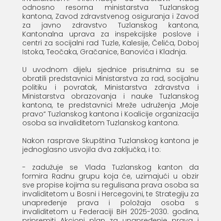
odnosno resorna ministarstva Tuzlanskog
kantona, Zavod zdravstvenog osiguranja i Zavod
za javno zdravstvo Tuzlanskog kantona,
Kantonalna uprava za inspekcijske poslove i
centri za socijalni rad Tuzle, Kalesije, Čelića, Doboj
Istoka, Teočaka, Gračanice, Banovića i Kladnja.
U uvodnom dijelu sjednice prisutnima su se
obratili predstavnici Ministarstva za rad, socijalnu
politiku i povratak, Ministarstva zdravstva i
Ministarstva obrazovanja i nauke Tuzlanskog
kantona, te predstavnici Mreže udruženja „Moje
pravo“ Tuzlanskog kantona i Koalicije organizacija
osoba sa invaliditetom Tuzlanskog kantona.
Nakon rasprave Skupština Tuzlanskog kantona je
jednoglasno usvojila dva zaključka, i to:
- zadužuje se Vlada Tuzlanskog kanton da
formira Radnu grupu koja će, uzimajući u obzir
sve propise kojima su regulisana prava osoba sa
invaliditetom u Bosni i Hercegovini, te Strategiju za
unapređenje prava i položaja osoba s
invaliditetom u Federaciji BiH 2025-2030. godina,
pripremiti Akcioni plan za unapređenje prava i