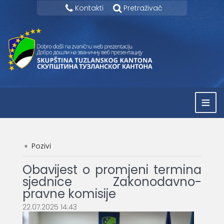
Kontakti
Pretraživač
≡
Pozivi
Obavijest o promjeni termina
sjednice Zakonodavno-
pravne komisije
22.07.2025 14:43