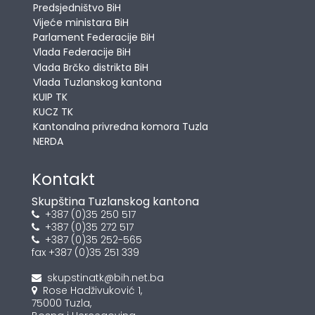
Predsjedništvo BiH
Vijeće ministara BiH
Parlament Federacije BiH
Vlada Federacije BiH
Vlada Brčko distrikta BiH
Vlada Tuzlanskog kantona
KUIP TK
KUCZ TK
Kantonalna privredna komora Tuzla
NERDA
Kontakt
Skupština Tuzlanskog kantona
+387 (0)35 250 517
+387 (0)35 272 517
+387 (0)35 252-565
fax +387 (0)35 251 339
skupstinatk@bih.net.ba
Rose Hadživuković 1,
75000 Tuzla,