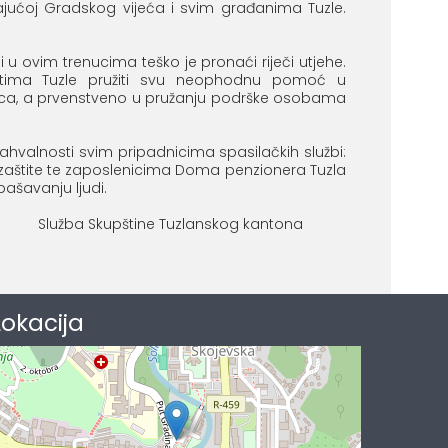
jućoj Gradskog vijeća i svim građanima Tuzle.
i u ovim trenucima teško je pronaći riječi utjehe.
stima Tuzle pružiti svu neophodnu pomoć u
jedica, a prvenstveno u pružanju podrške osobama
zahvalnosti svim pripadnicima spasilačkih službi:
ne zaštite te zaposlenicima Doma penzionera Tuzla
pašavanju ljudi.
og kantona
Lokacija