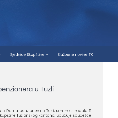
Sjednice Skupštine
Službene novine TK
enzionera u Tuzli
u Domu penzionera u Tuzli, smrtno stradalo 11
 Skupštine Tuzlanskog kantona, upućuje saučešće