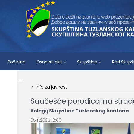
Početna
Osnovni akti
Skupština
Rad Skupš
Kontakt
Info za javnost
Saučešće porodicama stradal
Kolegij Skupštine Tuzlanskog kantona
05.11.2025 12:00