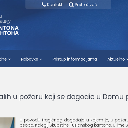
Kontakti
Pretraživač
tine
Nabavke
Pristup informacijama
Aktuelno
ih u požaru koji se dogodio u Domu p
U povodu tragičnog događaja u kojem je, u požaru 
osoba, Kolegij Skupštine Tuzlanskog kantona, u ime