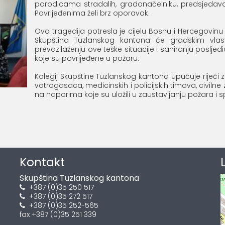
porodicama stradalih, gradonačelniku, predsjedava
Povrijeđenima želi brz oporavak.
Ova tragedija potresla je cijelu Bosnu i Hercegovinu 
Skupština Tuzlanskog kantona će gradskim vla
prevazilaženju ove teške situacije i saniranju posl
koje su povrijeđene u požaru.
Kolegij Skupštine Tuzlanskog kantona upućuje riječi 
vatrogasaca, medicinskih i policijskih timova, civil
na naporima koje su uložili u zaustavljanju požara i s
štine Tuzlansk
Kontakt
Skupština Tuzlanskog kantona
+387 (0)35 250 517
+387 (0)35 272 517
+387 (0)35 252-565
fax +387 (0)35 251 339