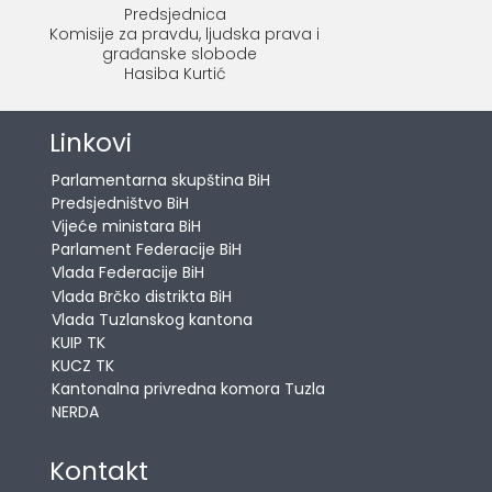
Predsjednica
Komisije za pravdu, ljudska prava i
građanske slobode
Hasiba Kurtić
Linkovi
Parlamentarna skupština BiH
Predsjedništvo BiH
Vijeće ministara BiH
Parlament Federacije BiH
Vlada Federacije BiH
Vlada Brčko distrikta BiH
Vlada Tuzlanskog kantona
KUIP TK
KUCZ TK
Kantonalna privredna komora Tuzla
NERDA
Kontakt