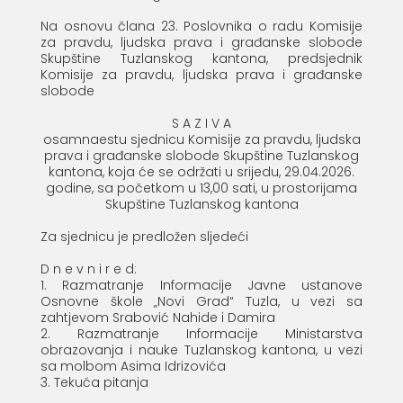
Na osnovu člana 23. Poslovnika o radu Komisije
za pravdu, ljudska prava i građanske slobode
Skupštine Tuzlanskog kantona, predsjednik
Komisije za pravdu, ljudska prava i građanske
slobode
S A Z I V A
osamnaestu sjednicu Komisije za pravdu, ljudska
prava i građanske slobode Skupštine Tuzlanskog
kantona, koja će se održati u srijedu, 29.04.2026.
godine, sa početkom u 13,00 sati, u prostorijama
Skupštine Tuzlanskog kantona
Za sjednicu je predložen sljedeći
D n e v n i r e d:
1. Razmatranje Informacije Javne ustanove
Osnovne škole „Novi Grad“ Tuzla, u vezi sa
zahtjevom Srabović Nahide i Damira
2. Razmatranje Informacije Ministarstva
obrazovanja i nauke Tuzlanskog kantona, u vezi
sa molbom Asima Idrizovića
3. Tekuća pitanja