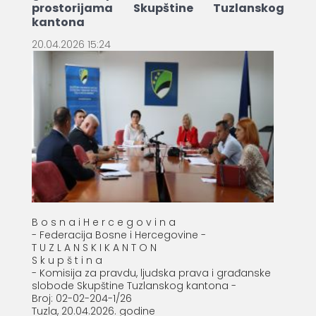
prostorijama Skupštine Tuzlanskog
kantona
20.04.2026 15:24
B o s n a i H e r c e g o v i n a
- Federacija Bosne i Hercegovine -
T U Z L A N S K I K A N T O N
S k u p š t i n a
- Komisija za pravdu, ljudska prava i građanske
slobode Skupštine Tuzlanskog kantona -
Broj: 02-02-204-1/26
Tuzla, 20.04.2026. godine