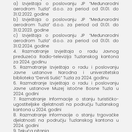
a) Izvještaja o poslovanju JP “Međunarodni
aerodrom Tuzla” d.o.o. za period od 01.01. do
31.12.2022. godine
b) Izvještaja o poslovanju JP “Međunarodni
aerodrom Tuzla” d.o.o. za period od 01.01. do
31.12.2023. godine
c) Izvještaja o poslovanju JP “Međunarodni
aerodrom Tuzla” d.o.o. za period od 01.01. do
31.12.2024. godine
4. Razmatranje Izvještaja o radu Javnog
preduzeća Radio-televizija Tuzlanskog kantona
za 2024. godinu
5. Razmatranje Izvještaja o radu i poslovanju
Javne ustanove Narodna i univerzitetska
biblioteka “Derviš Sušić” Tuzla za 2024. godinu
6. Razmatranje Izvještaja o radu i poslovanju
Javne ustanove Muzej istočne Bosne Tuzla u
2024. godini
7. Razmatranje Informacije o stanju turističko-
ugostiteljske djelatnosti na području Tuzlanskog
kantona u 2024. godini
8. Razmatranje Informacije o stanju trgovačke
djelatnosti na području Tuzlanskog kantona u
2024. godini
9. Tekuća pitanja