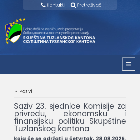
Kontakti
Pretraživač
≡
Pozivi
Saziv 23. sjednice Komisije za
privredu, ekonomsku i
finansijsku politiku Skupštine
Tuzlanskog kantona
koja će se održati u četvrtak, 28.08.2025.