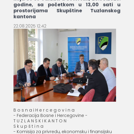
godine, sa početkom u 13,00 sati u
prostorijama Skupštine Tuzlanskog
kantona
22.08.2025 12:42
B o s n a i H e r c e g o v i n a
- Federacija Bosne i Hercegovine -
T U Z L A N S K I K A N T O N
S k u p š t i n a
- Komisija za privredu, ekonomsku i finansijsku