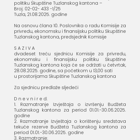
politiku Skupštine Tuzlanskog kantona –
Broj: 02-02- 433 -1/25
Tuzla, 21.08.2025. godine
Na osnovu člana 10. Poslovnika o radu Komisije za
privredu, ekonomsku i finansijsku politiku Skupštine
Tuzlanskog kantona, predsjednik Komisije
S A Z I V A
dvadeset treću sjednicu Komisije za privredu,
ekonomsku i finansijsku politiku Skupštine
Tuzlanskog kantona koja će se održati u četvrtak,
28.08.2025. godine, sa početkom u 13,00 sati
u prostorijama Skupštine Tuzlanskog kantona
Za sjednicu predlaže sljedeći
D n e v n i r e d:
1. Razmatranje Izvještaja o izvršenju Budžeta
Tuzlanskog kantona za period 01.01.-30.06.2025.
godine
2. Razmatranje Izvještaja o korištenju sredstava
tekuće rezerve Budžeta Tuzlanskog kantona za
period 01.01.-30.06.2025. godine
3. Razmatranje: