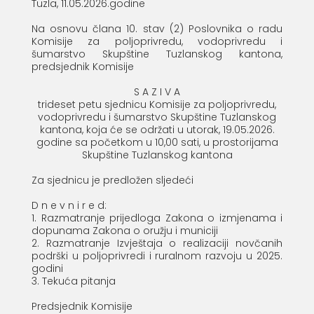
Tuzla, 11.05.2026.godine
Na osnovu člana 10. stav (2) Poslovnika o radu
Komisije za poljoprivredu, vodoprivredu i
šumarstvo Skupštine Tuzlanskog kantona,
predsjednik Komisije
S A Z I V A
trideset petu sjednicu Komisije za poljoprivredu,
vodoprivredu i šumarstvo Skupštine Tuzlanskog
kantona, koja će se održati u utorak, 19.05.2026.
godine sa početkom u 10,00 sati, u prostorijama
Skupštine Tuzlanskog kantona
Za sjednicu je predložen sljedeći
D n e v n i r e d:
1. Razmatranje prijedloga Zakona o izmjenama i
dopunama Zakona o oružju i municiji
2. Razmatranje Izvještaja o realizaciji novčanih
podrški u poljoprivredi i ruralnom razvoju u 2025.
godini
3. Tekuća pitanja
Predsjednik Komisije