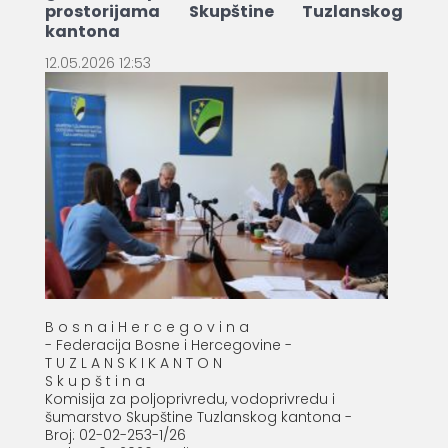
prostorijama Skupštine Tuzlanskog
kantona
12.05.2026 12:53
B o s n a i H e r c e g o v i n a
- Federacija Bosne i Hercegovine -
T U Z L A N S K I K A N T O N
S k u p š t i n a
Komisija za poljoprivredu, vodoprivredu i
šumarstvo Skupštine Tuzlanskog kantona -
Broj: 02-02-253-1/26