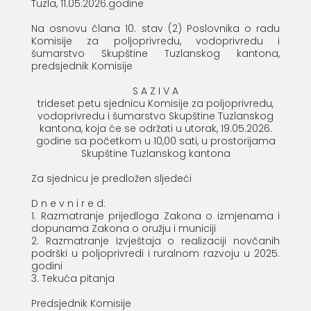
Tuzla, 11.05.2026.godine
Na osnovu člana 10. stav (2) Poslovnika o radu
Komisije za poljoprivredu, vodoprivredu i
šumarstvo Skupštine Tuzlanskog kantona,
predsjednik Komisije
S A Z I V A
trideset petu sjednicu Komisije za poljoprivredu,
vodoprivredu i šumarstvo Skupštine Tuzlanskog
kantona, koja će se održati u utorak, 19.05.2026.
godine sa početkom u 10,00 sati, u prostorijama
Skupštine Tuzlanskog kantona
Za sjednicu je predložen sljedeći
D n e v n i r e d:
1. Razmatranje prijedloga Zakona o izmjenama i
dopunama Zakona o oružju i municiji
2. Razmatranje Izvještaja o realizaciji novčanih
podrški u poljoprivredi i ruralnom razvoju u 2025.
godini
3. Tekuća pitanja
Predsjednik Komisije