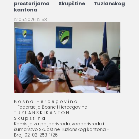
prostorijama Skupštine Tuzlanskog
kantona
12.05.2026 12:53
B o s n a i H e r c e g o v i n a
- Federacija Bosne i Hercegovine -
T U Z L A N S K I K A N T O N
S k u p š t i n a
Komisija za poljoprivredu, vodoprivredu i
šumarstvo Skupštine Tuzlanskog kantona -
Broj: 02-02-253-1/26