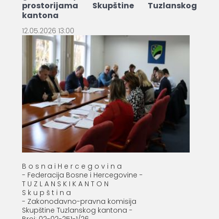
prostorijama Skupštine Tuzlanskog
kantona
12.05.2026 13:00
B o s n a i H e r c e g o v i n a
- Federacija Bosne i Hercegovine -
T U Z L A N S K I K A N T O N
S k u p š t i n a
- Zakonodavno-pravna komisija
Skupštine Tuzlanskog kantona -