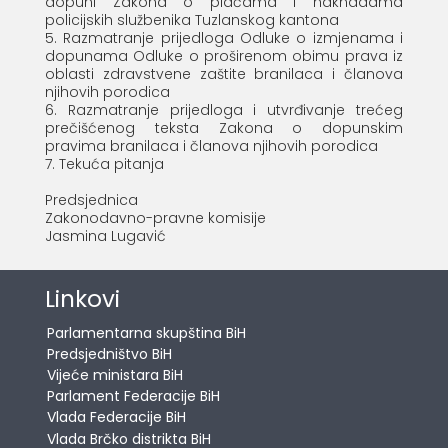
dopuni Zakona o plaćama i naknadama
policijskih službenika Tuzlanskog kantona
5. Razmatranje prijedloga Odluke o izmjenama i
dopunama Odluke o proširenom obimu prava iz
oblasti zdravstvene zaštite branilaca i članova
njihovih porodica
6. Razmatranje prijedloga i utvrđivanje trećeg
prečišćenog teksta Zakona o dopunskim
pravima branilaca i članova njihovih porodica
7. Tekuća pitanja
Predsjednica
Zakonodavno-pravne komisije
Jasmina Lugavić
Linkovi
Parlamentarna skupština BiH
Predsjedništvo BiH
Vijeće ministara BiH
Parlament Federacije BiH
Vlada Federacije BiH
Vlada Brčko distrikta BiH