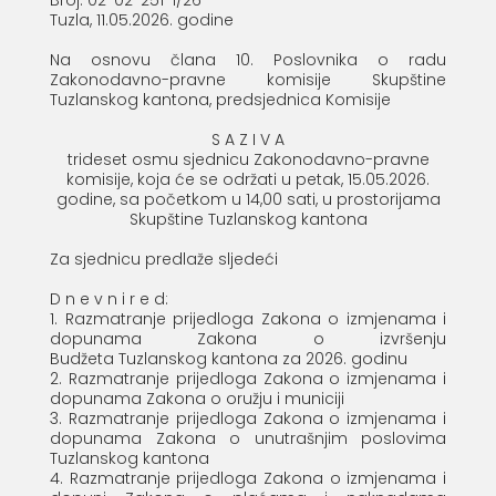
Broj: 02-02-251-1/26
Tuzla, 11.05.2026. godine
Na osnovu člana 10. Poslovnika o radu
Zakonodavno-pravne komisije Skupštine
Tuzlanskog kantona, predsjednica Komisije
S A Z I V A
trideset osmu sjednicu Zakonodavno-pravne
komisije, koja će se održati u petak, 15.05.2026.
godine, sa početkom u 14,00 sati, u prostorijama
Skupštine Tuzlanskog kantona
Za sjednicu predlaže sljedeći
D n e v n i r e d:
1. Razmatranje prijedloga Zakona o izmjenama i
dopunama Zakona o izvršenju
Budžeta Tuzlanskog kantona za 2026. godinu
2. Razmatranje prijedloga Zakona o izmjenama i
dopunama Zakona o oružju i municiji
3. Razmatranje prijedloga Zakona o izmjenama i
dopunama Zakona o unutrašnjim poslovima
Tuzlanskog kantona
4. Razmatranje prijedloga Zakona o izmjenama i