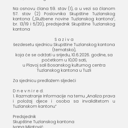
Na osnovu člana 59. stav (1), a u vezi sa članom
57. stav (2) Poslovnika Skupštine Tuzlanskog
kantona („Službene novine Tuzlanskog kantona“,
br. 13/19 i 5/20), predsjednik Skupštine Tuzlanskog
kantona
S a z i v a
šezdesetu sjednicu Skupštine Tuzlanskog kantona
(tematska),
koja će se održati u srijedu, 10.6.2026. godine, sa
početkom u 10,00 sati,
u Plavoj sali Bosanskog kulturnog centra
Tuzlanskog kantona u Tuzli
Za sjednicu predlažem sljedeći
D n e v n i r e d:
1. Razmatranje Informacije na temu „Analiza prava
i položaj djece i osoba sa invaliditetom u
Tuzlanskom kantonu“
Predsjednik
Skupštine Tuzlanskog kantona
Ivana Mijatović