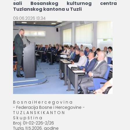
sali Bosanskog kulturnog centra
Tuzlanskog kantona u Tuzli
09.06.2026 13:34
B o s n a i H e r c e g o v i n a
- Federacija Bosne i Hercegovine -
T U Z L A N S K I K A N T O N
S k u p š t i n a
Broj: 01-02-226-2/26
Tuzla, 11.5.2026. godine