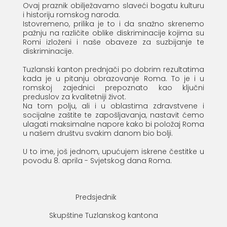
Ovaj praznik obilježavamo slaveći bogatu kulturu
i historiju romskog naroda.
Istovremeno, prilika je to i da snažno skrenemo
pažnju na različite oblike diskriminacije kojima su
Romi izloženi i naše obaveze za suzbijanje te
diskriminacije.
Tuzlanski kanton prednjači po dobrim rezultatima
kada je u pitanju obrazovanje Roma. To je i u
romskoj zajednici prepoznato kao ključni
preduslov za kvalitetniji život.
Na tom polju, ali i u oblastima zdravstvene i
socijalne zaštite te zapošljavanja, nastavit ćemo
ulagati maksimalne napore kako bi položaj Roma
u našem društvu svakim danom bio bolji.
U to ime, još jednom, upućujem iskrene čestitke u
povodu 8. aprila - Svjetskog dana Roma.
Predsjednik
Skupštine Tuzlanskog kantona