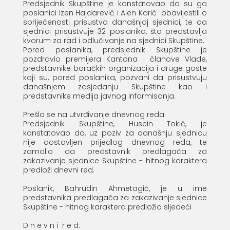
Predsjednik Skupštine je konstatovao da su ga
poslanici Izen Hajdarević i Alen Karić obavijestili o
spriječenosti prisustva današnjoj sjednici, te da
sjednici prisustvuje 32 poslanika, što predstavlja
kvorum za rad i odlučivanje na sjednici Skupštine.
Pored poslanika, predsjednik Skupštine je
pozdravio premijera Kantona i članove Vlade,
predstavnike boračkih organizacija i druge goste
koji su, pored poslanika, pozvani da prisustvuju
današnjem zasjedanju Skupštine kao i
predstavnike medija javnog informisanja.
Prešlo se na utvrđivanje dnevnog reda.
Predsjednik Skupštine, Husein Tokić, je
konstatovao da, uz poziv za današnju sjednicu
nije dostavljen prijedlog dnevnog reda, te
zamolio da predstavnik predlagača za
zakazivanje sjednice Skupštine - hitnog karaktera
predloži dnevni red.
Poslanik, Bahrudin Ahmetagić, je u ime
predstavnika predlagača za zakazivanje sjednice
Skupštine - hitnog karaktera predložio sljedeći
D n e v n i r e d: