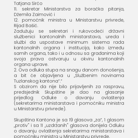
Tatjana Sirćo
11. sekretar Ministarstva za boračka pitanja,
Džemila Zaimović i
12. pomoćnik ministra u Ministarstvu privrede,
Rijad Bašić.
Zadužuju se sekretari i rukovodeći državni
službenici kantonalnih ministarstava, ureda i
službi da uspostave minimum sistema rada
kantonalnih organa i institucija, kako između
samih organa, tako i u odnosu sa građanima koji
svoja prava ostvaruju u okviru kantonalnih
organa uprave.
2. Ova odluka stupa na snagu danom donošenja,
a bit će objavljena u „Službenim novinama
Tuzlanskog kantona“.“
S obzirom da nije bilo prijavljenih za raspravu,
predsjednik Skupštine je dao na glasanje
prijedlog Odluke o davanju ovlaštenja
(sekretarima ministarstava i pomoćniku ministra
u Ministarstvu privrede).
Skupština Kantona je sa 19 glasova „za“, 1 glasom
„protiv" i sa 11 „uzdržanih" glasova donijela Odluku
o davanju ovlaštenja sekretarima ministarstava i
pomoćniku ministra u Ministarstvu privrede.