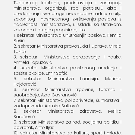
Tuzlanskog kantona, predstavljaju i zastupaju
ministarstva, organizuju rad, potpisuju akta i
preduzimaju sve druge neophodne radnje u cilju
zakonitog i nesmetanog izvršavanja poslova iz
nadležnosti ministarstava, u skladu sa Ustavom,
zakonom i drugim propisima, i to:
1. sekretar Ministarstva unutrašnjih poslova, Femija
Bešić
2. sekretar Ministarstva pravosuđa i uprave, Mirela
Tuzlak
3. sekretar Ministarstva obrazovanja i nauke,
Armela Topuzović
4. sekretar Ministarstva prostornog uređenja i
zaštite okolice, Emir Softić
5. sekretar Ministarstva finansija, Merima
Hajdarević
6. sekretar Ministarstva trgovine, turizma i
saobraćaja, Azra Gavranović
7. sekretar Ministarstva poljoprivrede, šumarstva i
vodoprivrede, Admira Salković
8. sekretar Ministarstva zdravstva, Melika
Saračević
9. sekretar Ministarstva za rad, socijalnu politiku i
povratak, Anto Iljkić
10. sekretar Ministarstva za kulturu, sport i mlade,