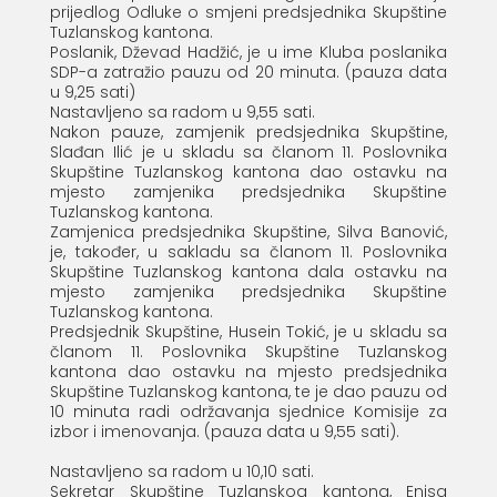
prijedlog Odluke o smjeni predsjednika Skupštine
Tuzlanskog kantona.
Poslanik, Dževad Hadžić, je u ime Kluba poslanika
SDP-a zatražio pauzu od 20 minuta. (pauza data
u 9,25 sati)
Nastavljeno sa radom u 9,55 sati.
Nakon pauze, zamjenik predsjednika Skupštine,
Slađan Ilić je u skladu sa članom 11. Poslovnika
Skupštine Tuzlanskog kantona dao ostavku na
mjesto zamjenika predsjednika Skupštine
Tuzlanskog kantona.
Zamjenica predsjednika Skupštine, Silva Banović,
je, također, u sakladu sa članom 11. Poslovnika
Skupštine Tuzlanskog kantona dala ostavku na
mjesto zamjenika predsjednika Skupštine
Tuzlanskog kantona.
Predsjednik Skupštine, Husein Tokić, je u skladu sa
članom 11. Poslovnika Skupštine Tuzlanskog
kantona dao ostavku na mjesto predsjednika
Skupštine Tuzlanskog kantona, te je dao pauzu od
10 minuta radi održavanja sjednice Komisije za
izbor i imenovanja. (pauza data u 9,55 sati).
Nastavljeno sa radom u 10,10 sati.
Sekretar Skupštine Tuzlanskog kantona, Enisa