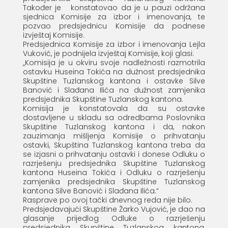
Također je konstatovao da je u pauzi održana
sjednica Komisije za izbor i imenovanja, te
pozvao predsjednicu Komisije da podnese
izvještaj Komisije.
Predsjednica Komisije za izbor i imenovanja Lejla
Vuković, je podnijela izvještaj Komisije, koji glasi:
„Komisija je u okviru svoje nadležnosti razmotrila
ostavku Huseina Tokića na dužnost predsjednika
Skupštine Tuzlanskog kantona i ostavke Silve
Banović i Slađana Ilića na dužnost zamjenika
predsjednika Skupštine Tuzlanskog kantona.
Komisija je konstatovala da su ostavke
dostavljene u skladu sa odredbama Poslovnika
Skupštine Tuzlanskog kantona i da, nakon
zauzimanja mišljenja Komisije o prihvatanju
ostavki, Skupština Tuzlanskog kantona treba da
se izjasni o prihvatanju ostavki i donese Odluku o
razrješenju predsjednika Skupštine Tuzlanskog
kantona Huseina Tokića i Odluku o razrješenju
zamjenika predsjednika Skupštine Tuzlanskog
kantona Silve Banović i Slađana Ilića.“
Rasprave po ovoj tački dnevnog reda nije bilo.
Predsjedavajući Skupštine Žarko Vujović, je dao na
glasanje prijedlog Odluke o razrješenju
predsjednika Skupštine Tuzlanskog kantona,