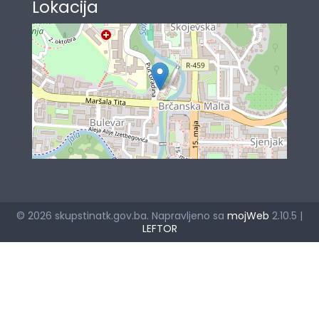
Lokacija
© 2026 skupstinatk.gov.ba. Napravljeno sa
mojWeb
2.10.5 |
LEFTOR