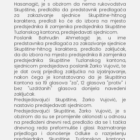
Hasanagić, je s obzirom da nema rukovodstva
Skupštine, predložila da predstavnik predlagača
za zakazivanje sjednice Skupštine-hitnog
karaktera, predloži ko će do izbora na mjesto
predsjednika ili zamjenika predsjednika Skupštine
Tuzlanskog kantona, predsjedavati sjednicom.
Poslanik Bahrudin Ahmetagić je, u ime
predstavnika predlagača za zakazivanje sjednice
Skupštine-hitnog karaktera, predložio zaključak,
da do izbora na mjesto predsjednika ili zamjenika
predsjednika Skupštine Tuzlanskog kantona,
sjednicom predsjedava poslanik Žarko Vujović, te
je dat ovaj prijedlog zaključka na izjašnjavanje,
nakon čega je konstatovano da je Skupština
Kantona sa 19 glasova "za", 12 glasova "protiv" i
bez "uzdržanih" glasova donijela navedeni
zaključak.
Predsjedavajući Skupštine, Žarko Vujović, je
nastavio predsjedavati sjednicom.
Predsjedavajući Skupštine, Žarko Vujović, je s
obzirom da su se promijenile oklonosti u odnosu
na predloženi dnevni red, predložio da se 1. tačka
dnevnog reda preformuliše i glasi: Razmatranje
prijedloga i donošenje Odluke o razrješenju
predsjednika Skupštine Tuzlanskog kantona.