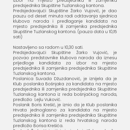
izbor na mjesto predsjednika ili zamjenika
predsjednika Skupštine Tuzlanskog kantona.
Predsjedavajući Skupštine Žarko Vujović, je dao
pauzu od deset minuta radi održavanja sjednica
klubova naroda i predlaganje kandidata na
mjesto predsjednika ili zamjenika predsjednika
Skupštine Tuzlanskog kantona. (pauza data u 10,15
sati)
Nastavljeno sa radom u 10,30 sati.
Predsjedavajući Skupštine Žarko Vujović, je
pozvao predstavnike klubova naroda da iznesu
prijedloge kandidata za izbor na mjesto
predsjednika ili zamjenika predsjednika Skupštine
Tuzlanskog kantona.
Poslanica Suvada Džuzdanović, je iznijela da je
Klub poslanika Bošnjaka za kandidata na mjesto
predsjednika ili zamjenika predsjednika Skupštine
Tuzlanskog kantona iz reda bošnjačkog naroda,
predložio Lejlu Vuković.
Poslanik Boris Krešić, je iznio da je Klub poslanika
Hrvata jednoglasno za kandidata na mjesto
predsjednika ili zamjenika predsjednika Skupštine
Tuzlanskog kantona iz reda hrvatskog naroda
predložio Borisa Krešića.