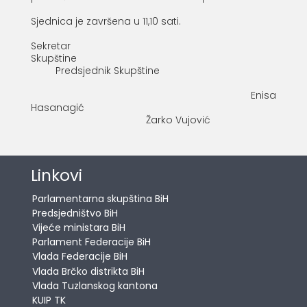
Sjednica je završena u 11,10 sati.
Sekretar
Skupštin
Predsjednik Skupštine
Enisa
Hasanagić
Žarko Vujović
Linkovi
Parlamentarna skupština BiH
Predsjedništvo BiH
Vijeće ministara BiH
Parlament Federacije BiH
Vlada Federacije BiH
Vlada Brčko distrikta BiH
Vlada Tuzlanskog kantona
KUIP TK