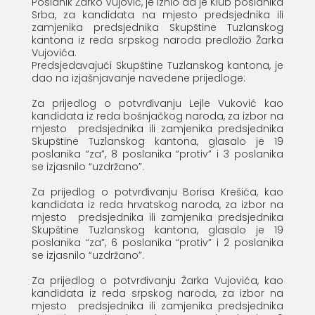
Poslanik Žarko Vujović, je iznio da je Klub poslanika
Srba, za kandidata na mjesto predsjednika ili
zamjenika predsjednika Skupštine Tuzlanskog
kantona iz reda srpskog naroda predložio Žarka
Vujovića.
Predsjedavajući Skupštine Tuzlanskog kantona, je
dao na izjašnjavanje navedene prijedloge:
Za prijedlog o potvrđivanju Lejle Vuković kao
kandidata iz reda bošnjačkog naroda, za izbor na
mjesto predsjednika ili zamjenika predsjednika
Skupštine Tuzlanskog kantona, glasalo je 19
poslanika “za”, 8 poslanika “protiv” i 3 poslanika
se izjasnilo “uzdržano”.
Za prijedlog o potvrđivanju Borisa Krešića, kao
kandidata iz reda hrvatskog naroda, za izbor na
mjesto predsjednika ili zamjenika predsjednika
Skupštine Tuzlanskog kantona, glasalo je 19
poslanika “za”, 6 poslanika “protiv” i 2 poslanika
se izjasnilo “uzdržano”.
Za prijedlog o potvrđivanju Žarka Vujovića, kao
kandidata iz reda srpskog naroda, za izbor na
mjesto predsjednika ili zamjenika predsjednika