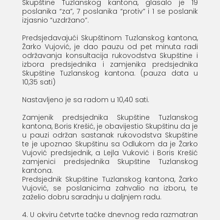
Skupštine Tuzlanskog kantona, glasalo je 19
poslanika “za”, 7 poslanika “protiv” i 1 se poslanik
izjasnio “uzdržano”.
Predsjedavajući Skupštinom Tuzlanskog kantona,
Žarko Vujović, je dao pauzu od pet minuta radi
održavanja konsultacija rukovodstva Skupštine i
izbora predsjednika i zamjenika predsjednika
Skupštine Tuzlanskog kantona. (pauza data u
10,35 sati)
Nastavljeno je sa radom u 10,40 sati.
Zamjenik predsjednika Skupštine Tuzlanskog
kantona, Boris Krešić, je obavijestio Skupštinu da je
u pauzi održan sastanak rukovodstva Skupštine
te je upoznao Skupštinu sa Odlukom da je Žarko
Vujović predsjednik, a Lejla Vuković i Boris Krešić
zamjenici predsjednika Skupštine Tuzlanskog
kantona.
Predsjednik Skupštine Tuzlanskog kantona, Žarko
Vujović, se poslanicima zahvalio na izboru, te
zaželio dobru saradnju u daljnjem radu.
4. U okviru četvrte tačke dnevnog reda razmatran