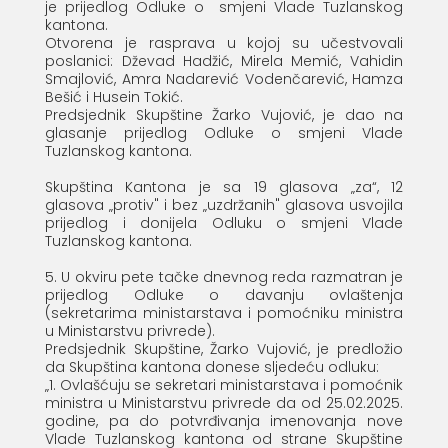
je prijedlog Odluke o smjeni Vlade Tuzlanskog
kantona.
Otvorena je rasprava u kojoj su učestvovali
poslanici: Dževad Hadžić, Mirela Memić, Vahidin
Smajlović, Amra Nadarević Vodenčarević, Hamza
Bešić i Husein Tokić.
Predsjednik Skupštine Žarko Vujović, je dao na
glasanje prijedlog Odluke o smjeni Vlade
Tuzlanskog kantona.
Skupština Kantona je sa 19 glasova „za“, 12
glasova „protiv" i bez „uzdržanih" glasova usvojila
prijedlog i donijela Odluku o smjeni Vlade
Tuzlanskog kantona.
5. U okviru pete tačke dnevnog reda razmatran je
prijedlog Odluke o davanju ovlaštenja
(sekretarima ministarstava i pomoćniku ministra
u Ministarstvu privrede).
Predsjednik Skupštine, Žarko Vujović, je predložio
da Skupština kantona donese sljedeću odluku:
„1. Ovlašćuju se sekretari ministarstava i pomoćnik
ministra u Ministarstvu privrede da od 25.02.2025.
godine, pa do potvrđivanja imenovanja nove
Vlade Tuzlanskog kantona od strane Skupštine