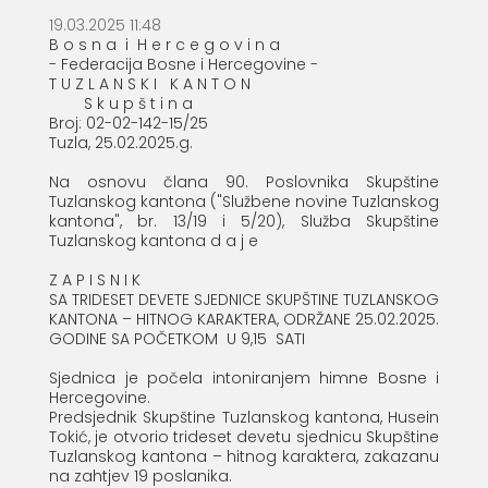
19.03.2025 11:48
B o s n a i H e r c e g o v i n a
- Federacija Bosne i Hercegovine -
T U Z L A N S K I K A N T O N
S k u p š t i n a
Broj: 02-02-142-15/25
Tuzla, 25.02.2025.g.
Na osnovu člana 90. Poslovnika Skupštine
Tuzlanskog kantona ("Službene novine Tuzlanskog
kantona", br. 13/19 i 5/20), Služba Skupštine
Tuzlanskog kantona d a j e
Z A P I S N I K
SA TRIDESET DEVETE SJEDNICE SKUPŠTINE TUZLANSKOG
KANTONA – HITNOG KARAKTERA, ODRŽANE 25.02.2025.
GODINE SA POČETKOM U 9,15 SATI
Sjednica je počela intoniranjem himne Bosne i
Hercegovine.
Predsjednik Skupštine Tuzlanskog kantona, Husein
Tokić, je otvorio trideset devetu sjednicu Skupštine
Tuzlanskog kantona – hitnog karaktera, zakazanu
na zahtjev 19 poslanika.