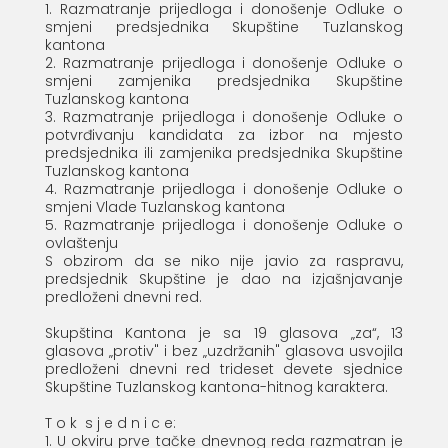
1. Razmatranje prijedloga i donošenje Odluke o
smjeni predsjednika Skupštine Tuzlanskog
kantona
2. Razmatranje prijedloga i donošenje Odluke o
smjeni zamjenika predsjednika Skupštine
Tuzlanskog kantona
3. Razmatranje prijedloga i donošenje Odluke o
potvrđivanju kandidata za izbor na mjesto
predsjednika ili zamjenika predsjednika Skupštine
Tuzlanskog kantona
4. Razmatranje prijedloga i donošenje Odluke o
smjeni Vlade Tuzlanskog kantona
5. Razmatranje prijedloga i donošenje Odluke o
ovlaštenju
S obzirom da se niko nije javio za raspravu,
predsjednik Skupštine je dao na izjašnjavanje
predloženi dnevni red.
Skupština Kantona je sa 19 glasova „za“, 13
glasova „protiv" i bez „uzdržanih" glasova usvojila
predloženi dnevni red trideset devete sjednice
Skupštine Tuzlanskog kantona-hitnog karaktera.
T o k s j e d n i c e:
1. U okviru prve tačke dnevnog reda razmatran je