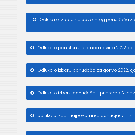
Odluka o izboru najpovoljnijeg ponuđača za
Odluka o poništenju štampa novina 2022..pdf
Odluka o izboru ponuđača za gorivo 2022. gd
Odluka o izboru ponuđača - priprema Sl. nov
odluka o izbor najpovoljnijeg ponudjaca - sl. 