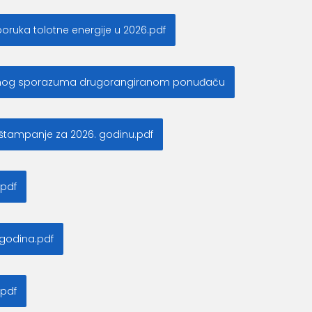
ruka tolotne energije u 2026.pdf
virnog sporazuma drugorangiranom ponuđaču
štampanje za 2026. godinu.pdf
.pdf
godina.pdf
.pdf