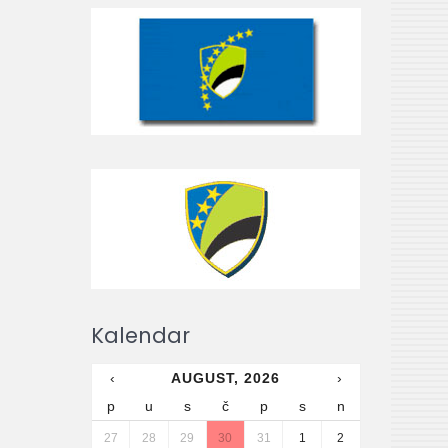
Kalendar
‹
AUGUST, 2026
›
p
u
s
č
p
s
n
27
28
29
30
31
1
2