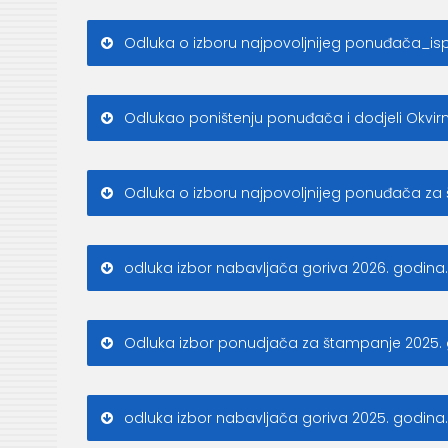
Odluka o izboru najpovoljnijeg ponuđača_ispo
Odlukao poništenju ponuđača i dodjeli Ok
Odluka o izboru najpovoljnijeg ponuđača za 
odluka izbor nabavljača goriva 2026. godina
Odluka izbor ponudjača za štampanje 2025. 
odluka izbor nabavljača goriva 2025. godina