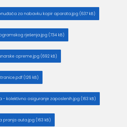
ponuđača za nabavku kopir aparata.jpg (637 kB)
gramskog rješenja.jpg (734 kB)
narske opreme.jpg (692 kB)
ranice.pdf (126 kB)
 kolektivno osiguranje zaposlenih.jpg (163 kB)
pranja auta.jpg (163 kB)