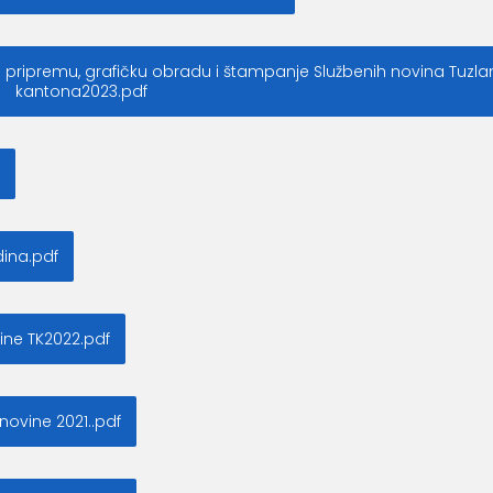
 pripremu, grafičku obradu i štampanje Službenih novina Tuzl
kantona2023.pdf
ina.pdf
ine TK2022.pdf
novine 2021..pdf