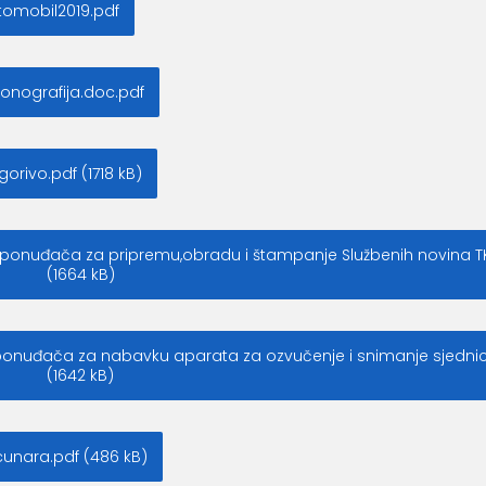
tomobil2019.pdf
onografija.doc.pdf
rivo.pdf (1718 kB)
g ponuđača za pripremu,obradu i štampanje Službenih novina T
(1664 kB)
 ponuđača za nabavku aparata za ozvučenje i snimanje sjedni
(1642 kB)
unara.pdf (486 kB)