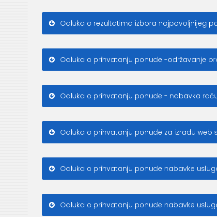
Odluka o rezultatima izbora najpovoljnijeg 
Odluka o prihvatanju ponude -održavanje pro
Odluka o prihvatanju ponude - nabavka raču
Odluka o prihvatanju ponude za izradu web st
Odluka o prihvatanju ponude nabavke usluga -
Odluka o prihvatanju ponude nabavke usluga 