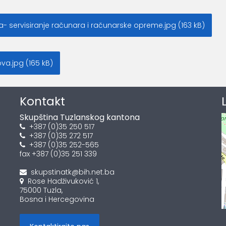
 servisiranje računara i računarske opreme.jpg (163 kB)
a.jpg (165 kB)
Kontakt
Skupština Tuzlanskog kantona
+387 (0)35 250 517
+387 (0)35 272 517
+387 (0)35 252-565
fax +387 (0)35 251 339
skupstinatk@bih.net.ba
Rose Hadživuković 1,
75000 Tuzla,
Bosna i Hercegovina