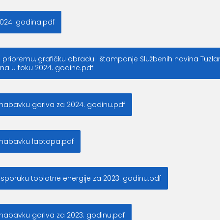
024. godina.pdf
 pripremu, grafičku obradu i štampanje Službenih novina Tuzl
na u toku 2024. godine.pdf
nabavku goriva za 2024. godinu.pdf
 nabavku laptopa.pdf
sporuku toplotne energije za 2023. godinu.pdf
nabavku goriva za 2023. godinu.pdf