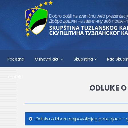
Početna
Osnovni akti
Skupština
Rad Skupš
Kontakt
ODLUKE O 
Odluka o izboru najpovoljnijeg ponudjaca - g