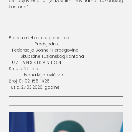
će objavljena u „Službenim novinama Tuzlanskog
kantona“.
B o s n a i H e r c e g o v i n a
Predsjednik
- Federacija Bosne i Hercegovine -
Skupštine Tuzlanskog kantona
T U Z L A N S K I K A N T O N
S k u p š t i n a
Ivana Mijatović, v. r.
Broj: 01-02-158-11/26
Tuzla, 27.03.2026. godine