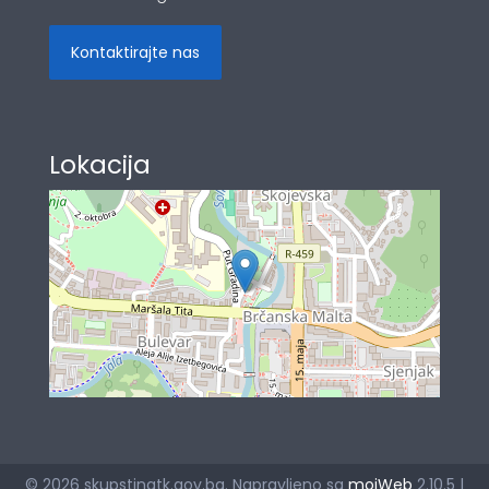
Kontaktirajte nas
Lokacija
© 2026 skupstinatk.gov.ba. Napravljeno sa
mojWeb
2.10.5 |