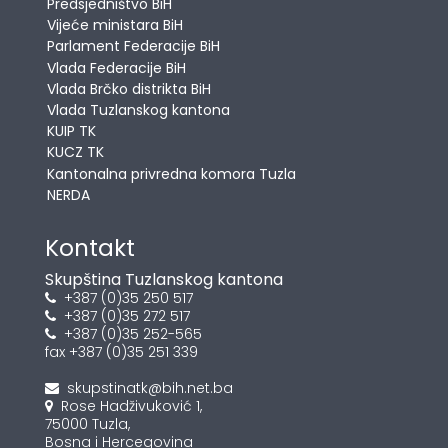
Predsjedništvo BiH
Vijeće ministara BiH
Parlament Federacije BiH
Vlada Federacije BiH
Vlada Brčko distrikta BiH
Vlada Tuzlanskog kantona
KUIP TK
KUCZ TK
Kantonalna privredna komora Tuzla
NERDA
Kontakt
Skupština Tuzlanskog kantona
+387 (0)35 250 517
+387 (0)35 272 517
+387 (0)35 252-565
fax +387 (0)35 251 339
skupstinatk@bih.net.ba
Rose Hadživuković 1,
75000 Tuzla,
Bosna i Hercegovina