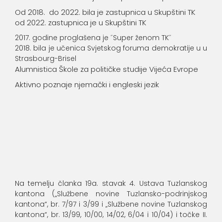
Od 2018. do 2022. bila je zastupnica u Skupštini TK
od 2022. zastupnica je u Skupštini TK
godine proglašena je ˝Super ženom TK˝
bila je učenica Svjetskog foruma demokratije u u
Strasbourg-Brisel
Alumnistica Škole za političke studije Vijeća Evrope
Aktivno poznaje njemački i engleski jezik
Na temelju članka 19a. stavak 4. Ustava Tuzlanskog
kantona („Službene novine Tuzlansko-podrinjskog
kantona“, br. 7/97 i 3/99 i „Službene novine Tuzlanskog
kantona“, br. 13/99, 10/00, 14/02, 6/04 i 10/04) i točke II.