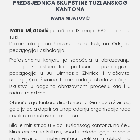
PREDSJEDNICA SKUPŠTINE TUZLANSKOG
KANTONA
IVANA MIJATOVIĆ
Ivana Mijatović
je rođena 13. maja 1982. godine u
Tuzli.
Diplomirala je na Univerzitetu u Tuzli, na Odsjeku
pedagogija i psihologija.
Profesionalnu karijeru je započela u obrazovanju,
gdje je zaposlena kao profesorica psihologije i
pedagogije u JU Gimnazija Živinice i Mješovitoj
srednjoj školi Živinice. Tokom rada je stekla značajno
iskustvo u odgojno-obrazovnom procesu, kao i u
radu s mladima.
Obnašala je funkciju direktorice JU Gimnazija Živinice,
gdje je dala doprinos unapređenju organizacije rada
i kvaliteta nastavnog procesa.
Bila je ministrica u Vladi Tuzlanskog kantona, na čelu
Ministarstva za kulturu, sport i mlade, gdje je radila
na kreiranju i implementaciji politika u oblastima