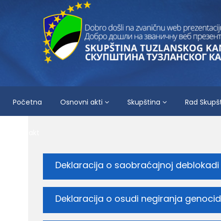
Početna
Osnovni akti
Skupština
Rad Skupš
Kontakt
Deklaracija o saobraćajnoj deblokad
Deklaracija o osudi negiranja genoci