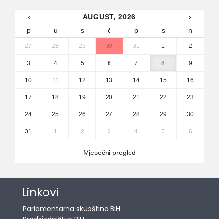
‹
AUGUST, 2026
›
p
u
s
č
p
s
n
27
28
29
30
31
1
2
3
4
5
6
7
8
9
10
11
12
13
14
15
16
17
18
19
20
21
22
23
24
25
26
27
28
29
30
31
1
2
3
4
5
6
Mjesečni pregled
Linkovi
Parlamentarna skupština BiH
Predsjedništvo BiH