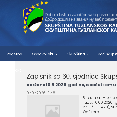
Početna
Osnovni akti
Skupština
Rad Skupš
Kontakt
Zapisnik sa 60. sjednice Sku
održane 10.6.2026. godine, s početkom u 
07.07.2026 13:58
B o s n a i H e r c
Tuzla, 10.06.2026
br. 13/19 i 5/20), S
Opširnije...