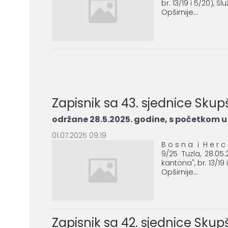
br. 13/19 i 5/20), S
Opširnije...
Zapisnik sa 43. sjednice Sku
održane 28.5.2025. godine, s početkom u 
01.07.2025 09:19
B o s n a i H e r 
9/25 Tuzla, 28.0
kantona", br. 13/19 
Opširnije...
Zapisnik sa 42. sjednice Sku