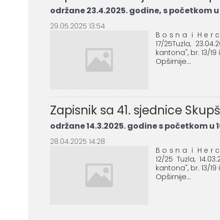
održane 23.4.2025. godine, s početkom u 
29.05.2025 13:54
B o s n a i H e r 
17/25Tuzla, 23.0
kantona", br. 13/19 
Opširnije...
Zapisnik sa 41. sjednice Sku
održane 14.3.2025. godine s početkom u 10
28.04.2025 14:28
B o s n a i H e r 
12/25 Tuzla, 14.
kantona", br. 13/19 
Opširnije...