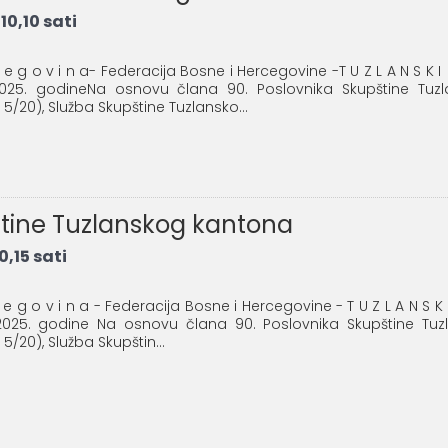
10,10 sati
c e g o v i n a- Federacija Bosne i Hercegovine -T U Z L A N S 
4.2025. godineNa osnovu člana 90. Poslovnika Skupštine Tu
i 5/20), Služba Skupštine Tuzlansko...
pštine Tuzlanskog kantona
,15 sati
c e g o v i n a - Federacija Bosne i Hercegovine - T U Z L A N S 
03.2025. godine Na osnovu člana 90. Poslovnika Skupštine Tu
i 5/20), Služba Skupštin...