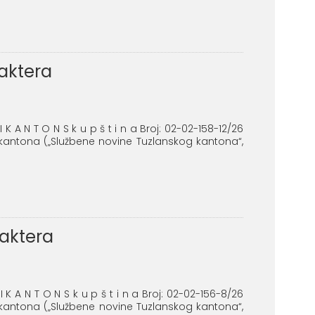
raktera
 K A N T O N S k u p š t i n a Broj: 02-02-158-12/26
 kantona („Službene novine Tuzlanskog kantona“,
raktera
I K A N T O N S k u p š t i n a Broj: 02-02-156-8/26
 kantona („Službene novine Tuzlanskog kantona“,