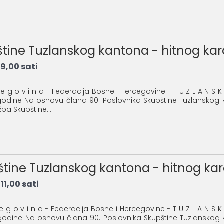
pštine Tuzlanskog kantona - hitnog ka
9,00 sati
 e g o v i n a - Federacija Bosne i Hercegovine - T U Z L A N S K I
. godine Na osnovu člana 90. Poslovnika Skupštine Tuzlanskog
užba Skupštine...
pštine Tuzlanskog kantona - hitnog ka
11,00 sati
 e g o v i n a - Federacija Bosne i Hercegovine - T U Z L A N S K 
. godine Na osnovu člana 90. Poslovnika Skupštine Tuzlanskog