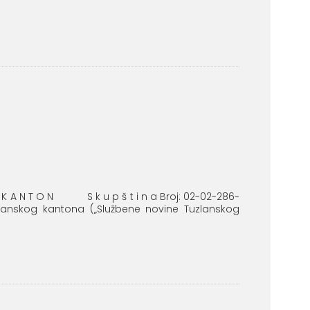
K I K A N T O N S k u p š t i n a Broj: 02-02-286-
zlanskog kantona („Službene novine Tuzlanskog