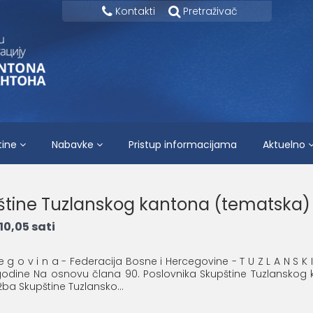
Kontakti
Pretraživač
tine
Nabavke
Pristup informacijama
Aktuelno
pštine Tuzlanskog kantona (tematska)
10,05 sati
 e g o v i n a - Federacija Bosne i Hercegovine - T U Z L A N S K I
. godine Na osnovu člana 90. Poslovnika Skupštine Tuzlanskog
lužba Skupštine Tuzlansko...