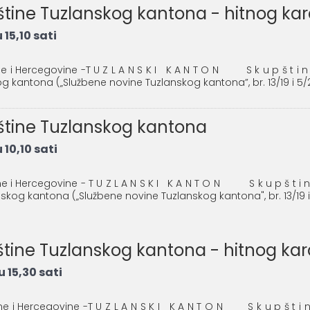
pštine Tuzlanskog kantona - hitnog ka
15,10 sati
sne i Hercegovine -T U Z L A N S K I K A N T O N S k u p š t i n
 kantona („Službene novine Tuzlanskog kantona”, br. 13/19 i 5/2
pštine Tuzlanskog kantona
10,10 sati
sne i Hercegovine - T U Z L A N S K I K A N T O N S k u p š t i n
og kantona („Službene novine Tuzlanskog kantona", br. 13/19 i 5
pštine Tuzlanskog kantona - hitnog ka
 15,30 sati
sne i Hercegovine -T U Z L A N S K I K A N T O N S k u p š t i n