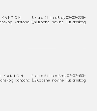
K I K A N T O N S k u p š t i n aBroj: 02-02-226-
zlanskog kantona („Službene novine Tuzlanskog
K I K A N T O N S k u p š t i n a Broj: 02-02-163-
zlanskog kantona („Službene novine Tuzlanskog