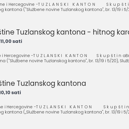
osne i Hercegovine -T U Z L A N S K I K A N T O N S k u p š t 
 kantona ("Službene novine Tuzlanskog kantona", br. 13/19 i 5/20
pštine Tuzlanskog kantona - hitnog ka
11,00 sati
e i Hercegovine -T U Z L A N S K I K A N T O N S k u p š t i n a
 ("Službene novine Tuzlanskog kantona", br. 13/19 i 5/20), Služb
pštine Tuzlanskog kantona
0,10 sati
ne i Hercegovine -T U Z L A N S K I K A N T O N S k u p š t i n
kantona („Službene novine Tuzlanskog kantona", br. 13/19 i 5/20