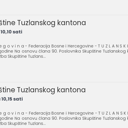
pštine Tuzlanskog kantona
10,10 sati
 e g o v i n a - Federacija Bosne i Hercegovine - T U Z L A N S K I
. godine Na osnovu člana 90. Poslovnika Skupštine Tuzlanskog
lužba Skupštine Tuzlans...
pštine Tuzlanskog kantona
10,15 sati
 e g o v i n a - Federacija Bosne i Hercegovine - T U Z L A N S K I
. godine Na osnovu člana 90. Poslovnika Skupštine Tuzlanskog
lužba Skupštine Tuzlans...