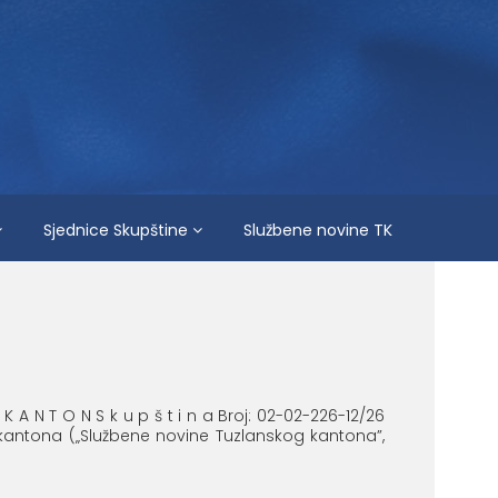
Sjednice Skupštine
Službene novine TK
 K A N T O N S k u p š t i n a Broj: 02-02-226-12/26
 kantona („Službene novine Tuzlanskog kantona”,