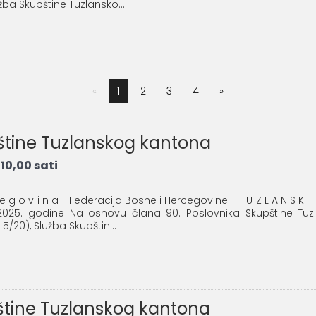
lužba Skupštine Tuzlansko...
1
2
3
4
pštine Tuzlanskog kantona
10,00 sati
c e g o v i n a - Federacija Bosne i Hercegovine - T U Z L A N S 
5.2025. godine Na osnovu člana 90. Poslovnika Skupštine Tu
i 5/20), Služba Skupštin...
pštine Tuzlanskog kantona