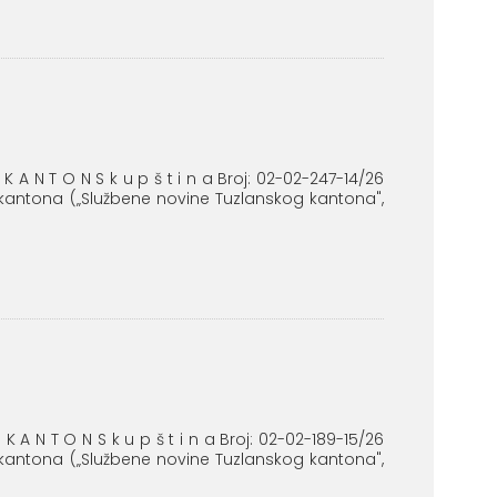
 K A N T O N S k u p š t i n a Broj: 02-02-247-14/26
 kantona („Službene novine Tuzlanskog kantona",
 K A N T O N S k u p š t i n a Broj: 02-02-189-15/26
 kantona („Službene novine Tuzlanskog kantona",