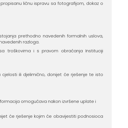
 propisanu ličnu ispravu sa fotografijom, dokaz o
stojanja prethodno navedenih formalnih uslova,
 navedenih razloga.
a troškovima i s pravom obraćanja Instituciji
elosti ili djelimično, donijet će rješenje te isto
nformacija omogućava nakon izvršene uplate i
nijet će rješenje kojim će obavijestiti podnosioca