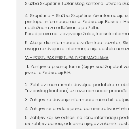
Služba Skupštine Tuzlanskog kantona utvrdila iz
4. Skupština - Služba Skupštine će informaciju s
pristupa informacijama u Federaciji Bosne i H
nadležnom za odlučivanje po žalbi.
Pored prava na izjavljivanje žalbe, korisnik inform
5. Ako je dio informacije utvrđen kao izuzetak, S
ovoga razdvajanja informacije nije postala nerazu
V. - POSTUPAK PRISTUPA INFORMACIJAMA
1. Zahtjev u pisanoj formi (čiji je sadržaj obu
jezika u Federaciji BiH.
2. Zahtjev mora imati dovoljno podataka o obli
Tuzlanskog kantona) uz razuman napor pronađe i s
3. Zahtjev za davanje informacije mora biti potpi
4. Zahtjev se predaje preko administrativno-tehn
5. Zahtjev koji se odnosi na ličnu informaciju po
se zahtjev odnosi, odnosno njegov zakonski zastupn