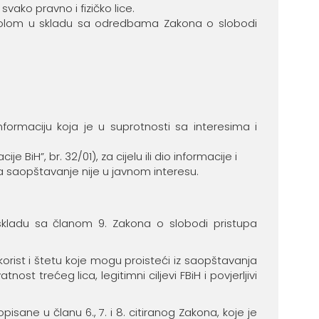
ako pravno i fizičko lice.
ntrolom u skladu sa odredbama Zakona o slobodi
ormaciju koja je u suprotnosti sa interesima i
BiH”, br. 32/01), za cijelu ili dio informacije i
a saopštavanje nije u javnom interesu.
 skladu sa članom 9. Zakona o slobodi pristupa
korist i štetu koje mogu proisteći iz saopštavanja
t trećeg lica, legitimni ciljevi FBiH i povjerljivi
sane u članu 6., 7. i 8. citiranog Zakona, koje je