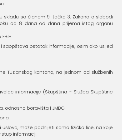
su.
, u skladu sa članom 9. tačka 3. Zakona o slobodi
em roku od 8 dana od dana prijema istog organu
 FBiH.
o i saopštava ostatak informacije, osim ako usljed
štine Tuzlanskog kantona, na jednom od službenih
valac informacije (Skupština - Služba Skupštine
ta, odnosno boravišta i JMBG.
tona.
 uslova, može podnijeti samo fizičko lice, na koje
stup informaciji.