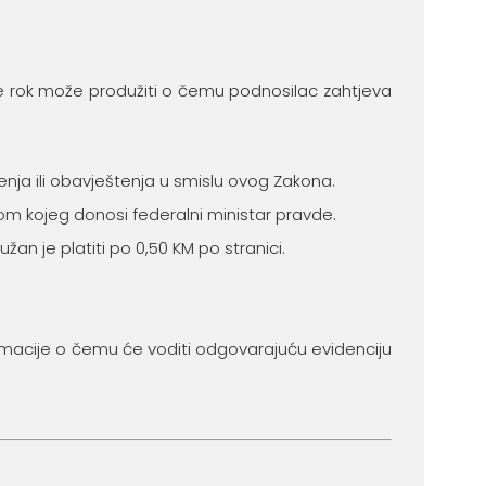
 se rok može produžiti o čemu podnosilac zahtjeva
enja ili obavještenja u smislu ovog Zakona.
m kojeg donosi federalni ministar pravde.
žan je platiti po 0,50 KM po stranici.
rmacije o čemu će voditi odgovarajuću evidenciju