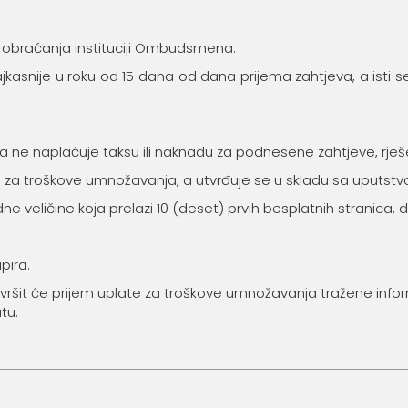
o obraćanja instituciji Ombudsmena.
najkasnije u roku od 15 dana od dana prijema zahtjeva, a isti
a ne naplaćuje taksu ili naknadu za podnesene zahtjeve, rješ
za troškove umnožavanja, a utvrđuje se u skladu sa uputstvo
 veličine koja prelazi 10 (deset) prvih besplatnih stranica, du
pira.
 vršit će prijem uplate za troškove umnožavanja tražene info
atu.