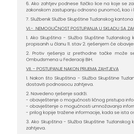
6. Ako zahtjev podnese fizičko lice na koje se z
zakonskom zastupanju odnosno punomoć, kao i ko
7. Službenik Službe Skupštine Tuzlanskog kantona
VI.- NEMOGUĆNOST POSTUPANJA U SKLADU SA Z
1. Ako Skupština - Služba Slupštine Tuzlansko
propisanih u članu 11. stav 2. rješenjem će obavi
2. Protiv rješenja iz prethodne tačke može s
Ombudsmena u Federaciji BiH.
VII. - POSTUPANJE NAKON PRIJEMA ZAHTJEVA
1. Nakon što Skupština - Služba Skupštine Tuzlans
dostaviti podnosiocu zahtjeva.
2. Navedeno rješenje sadrži:
- obavještenje o mogućnosti ličnog pristupa info
- obavještenje o mogućnosti umnožavanja inform
- prilog kopije tražene informacije, kada se ista 
3. Ako Skupština - Služba Skupštine Tuzlanskog ka
zahtjeva.