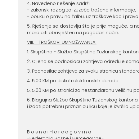
4. Navedeno rješenje sadrži:
- zakonski razlog za izuzeće tražene informacije,
- pouku o pravu na žalbu, uz troškove kao i prav
5. Rješenje se dostavlja što je prije moguće, a 
mora biti obavješten na pogodan način.
VIII. - TROŠKOVI UMNOŽAVANJA:
1. Skupština - Služba Skupštine Tuzlanskog kanton
2. Cijena se podnosiocu zahtjeva određuje samo 
3. Podnosilac zahtjeva za svaku stranicu standardne
4. 5,00 KM po disketi elektronskih obrada.
5. 5,00 KM po stranici za nestandardnu veličinu pa
6. Blagajna Službe Skupštine Tuzlanskog kantona
i izdati potrebnu priznanicu licu koje je izvršilo upl
B o s n a i H e r c e g o v i n a
-Federacija Bosne i Hercegovine-