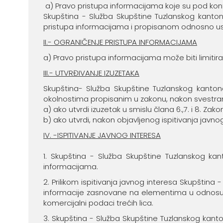
a) Pravo pristupa informacijama koje su pod kont
Skupština - Služba Skupštine Tuzlanskog kanto
pristupa informacijama i propisanom odnosno 
II.- OGRANIČENJE PRISTUPA INFORMACIJAMA
a) Pravo pristupa informacijama može biti limit
III.- UTVRĐIVANJE IZUZETAKA
Skupština- Služba Skupštine Tuzlanskog kanton
okolnostima propisanim u zakonu, nakon svestran
a) ako utvrdi izuzetak u smislu člana 6.,7. i 8. Zak
b) ako utvrdi, nakon objavljenog ispitivanja jav
IV. -ISPITIVANJE JAVNOG INTERESA
1. Skupština - Služba Skupštine Tuzlanskog ka
informacijama.
2. Prilikom ispitivanja javnog interesa Skupština
informacije zasnovane na elementima u odnosu na ko
komercijalni podaci trećih lica.
3. Skupština - Služba Skupštine Tuzlanskog kanton