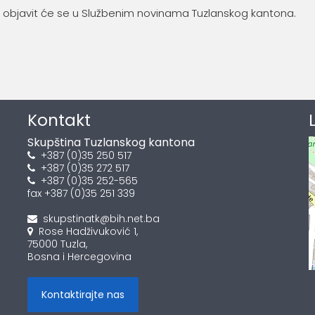
objavit će se u Službenim novinama Tuzlanskog kantona.
Kontakt
Skupština Tuzlanskog kantona
+387 (0)35 250 517
+387 (0)35 272 517
+387 (0)35 252-565
fax +387 (0)35 251 339
skupstinatk@bih.net.ba
Rose Hadživuković 1,
75000 Tuzla,
Bosna i Hercegovina
Kontaktirajte nas