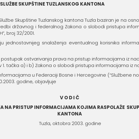
- SLUŽBE SKUPŠTINE TUZLANSKOG KANTONA
Službe Skupštine Tuzlanskog kantona Tuzla baziran je na osno
redbi državnog i federalnog Zakona o slobodi pristupa inform
”, broj 32/2001.
ilju jednostavnijeg snalaženja eventualnog korisnika inform
 postupak ostvarivanja prava na pristup informacijama iz na
 1. tačka a) i b) Zakona o slobodi pristupa informacijama iz 
formacijama u Federaciji Bosne i Hercegovine (“Službene nov
.2003. godine, objavljuje
V O D I Č
A NA PRISTUP INFORMACIJAMA KOJIMA RASPOLAŽE SKU
KANTONA
Tuzla, oktobra 2003. godine