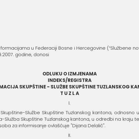
formacijama u Federaciji Bosne i Hercegovine (“Službene nov
9.2007. godine, donosi
ODLUKU O IZMJENAMA
INDEKS/REGISTRA
MACIJA SKUPŠTINE - SLUŽBE SKUPŠTINE TUZLANSKOG K
T U Z L A
I.
 Skupštine-Službe Skupštine Tuzlanskog kantona, odnosno u
a-Služba Skupštine Tuzlanskog kantona, u odredbi na kraju te
oba za informisanje ovlašćuje "Dijana Delalić".
II.