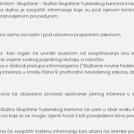
rolom Skupštine - Službe Skupštine Tuzlanskog kantona ima sv
na dužna je saopštiti informacije koje su pod njenom ko
ustanovljenom procedurom.
irano samo na način i pod uslovima propisanim zakonom.
a kao organ će utvrditi izuzetom od saopštavanja onu inf
e ocjene svakog pojedinog slučaja, a naročito:
ona o slobodi pristupa informacijama (“Službene novine Federacije 
nog interesa, u smislu člana 9. prethodno navedenog zakona, d
ntona će obavezno provesti ispitivanje javnog interesa u
 - Služba Skupštine Tuzlanskog kantona će uzeti u obzir svaku 
je bi se moglo cijeniti hoće li biti povrijeđena lična privatnos
a će saopštiti traženu informaciju bez obzira na iznimke propi