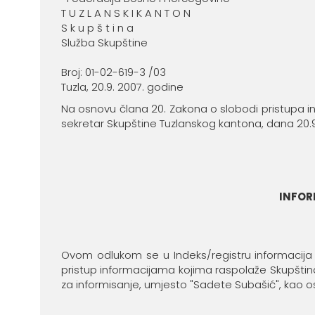
T U Z L A N S K I K A N T O N
S k u p š t i n a
Služba Skupštine
Broj: 01-02-619-3 /03
Tuzla, 20.9. 2007. godine
Na osnovu člana 20. Zakona o slobodi pristupa in
sekretar Skupštine Tuzlanskog kantona, dana 20.
INFOR
Ovom odlukom se u Indeks/registru informacija
pristup informacijama kojima raspolaže Skupštin
za informisanje, umjesto "Sadete Subašić", kao os