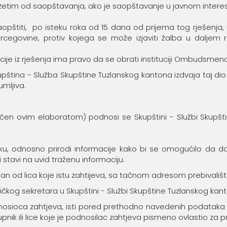
uzetim od saopštavanja, ako je saopštavanje u javnom intere
aopštiti, po isteku roka od 15 dana od prijema tog rješenja
ercegovine, protiv kojega se može izjaviti žalba u dalj
acije iz rješenja ima pravo da se obrati instituciji Ombudsmena
kupština - Služba Skupštine Tuzlanskog kantona izdvaja taj di
mljiva.
hvaćen ovim elaboratom) podnosi se Skupštini - Službi Skup
ku, odnosno prirodi informacije kako bi se omogućilo da da
tavi na uvid traženu informaciju.
san od lica koje istu zahtijeva, sa tačnom adresom prebivališ
ičkog sekretara u Skupštini - Službi Skupštine Tuzlanskog kan
dnosioca zahtjeva, isti pored prethodno navedenih podataka i
ik ili lice koje je podnosilac zahtjeva pismeno ovlastio za pri