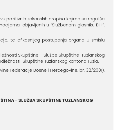
vu pozitivnih zakonskih propisa kojima se reguliše
acijama, objavljenih u “Službenom glasniku BiH”,
acije, te efikasnijeg postupanja organa u smislu
dležnosti Skupštine - Službe Skupštine Tuzlanskog
nadležnosti Skupštine Tuzlanskog kantona Tuzla.
ine Federacije Bosne i Hercegovine, br. 32/2001),
PŠTINA
-
SLUŽBA SKUPŠTINE TUZLANSKOG