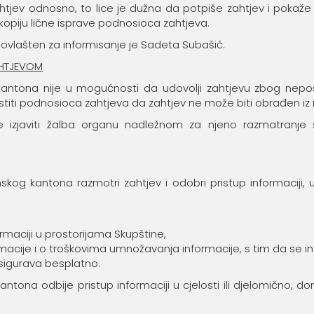
ahtjev odnosno, to lice je dužna da potpiše zahtjev i pokaže
piju lične isprave podnosioca zahtjeva.
 ovlašten za informisanje je Sadeta Subašić.
AHTJEVOM
g kantona nije u mogućnosti da udovolji zahtjevu zbog nepo
jestiti podnosioca zahtjeva da zahtjev ne može biti obrađen iz
e izjaviti žalba organu nadležnom za njeno razmatranje s
kog kantona razmotri zahtjev i odobri pristup informaciji, u cj
rmaciji u prostorijama Skupštine,
acije i o troškovima umnožavanja informacije, s tim da se i
osigurava besplatno.
ntona odbije pristup informaciji u cjelosti ili djelomično, do