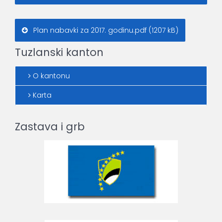
Plan nabavki za 2017. godinu.pdf (1207 kB)
Tuzlanski kanton
O kantonu
Karta
Zastava i grb