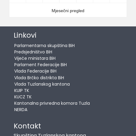
Mjesečni pregled
Linkovi
Parlamentarna skupština BiH
Predsjedništvo BiH
Vijeće ministara BiH
Parlament Federacije BiH
Vlada Federacije BiH
Vlada Brčko distrikta BiH
Vlada Tuzlanskog kantona
KUIP TK
KUCZ TK
Kantonalna privredna komora Tuzla
NERDA
Kontakt
Skupština Tuzlanskog kantona