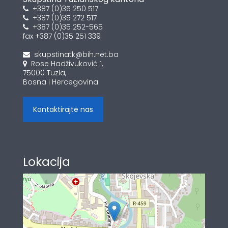
+387 (0)35 250 517
+387 (0)35 272 517
+387 (0)35 252-565
fax +387 (0)35 251 339
skupstinatk@bih.net.ba
Rose Hadživuković 1,
75000 Tuzla,
Bosna i Hercegovina
Kontaktirajte nas
Lokacija