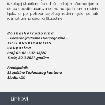
5. Kolegij Skupštine će odlučiti o kojim informacijama
će se obaviti rasprava samo na sjednicama radnih
tijela, a po potrebi izvještaji radnih tijela će biti
razmatrani na sjednici Skupštine.
B o s n a i H e r c e g o v i n a
- Federacija Bosne i Hercegovine -
T U Z L A N S K I K A N T O N
S k u p š t i n a
Broj: 01-02-637-13/20
Tuzla, 30.3.2021. godine
Predsjednik
Skupštine Tuzlanskog kantona
Slađan Ilić
Linkovi