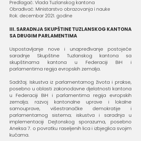
Predlagač: Vlada Tuzlanskog kantona
Obrađivač: Ministarstvo obrazovanja i nauke
Rok: decembar 2021. godine
III. SARADNJA SKUPŠTINE TUZLANSKOG KANTONA
SA DRUGIM PARLAMENTIMA
Uspostavljanje nove i unapređivanje postojeće
saradnje Skupštine Tuzlanskog kantona sa
skupštinama kantona u Federaciji BiH i
parlamentima regija evropskih zemalja.
Sadržaj: Iskustva iz parlamentarnog života i prakse,
posebno u oblasti zakonodavne djelatnosti kantona
u Federaciji BiH i parlamentima regija evropskih
zemalja; razvoj kantonalne uprave i lokalne
samouprave, višestranačke demokratije i
parlamentarnog sistema; iskustva i saradnja u
implementaciji Dejtonskog sporazuma, posebno
Aneksa 7. o povratku raseljenih lica i izbjeglica svojim
kućama.