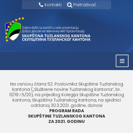
Kontakti
Pretraživač
≡
Na osnovu člana 52. Poslovnika Skupštine Tuzlanskog
kantona („Službene novine Tuzlanskog kantona“, br.
13/19 i 5/20), na prijedlog Kolegija Skupštine Tuzlanskog
kantona, Skupština Tuzlanskog kantona, na sjednici
održanoj 30.3.2021. godine, donosi
PROGRAM RADA
SKUPŠTINE TUZLANSKOG KANTONA
ZA 2021. GODINU