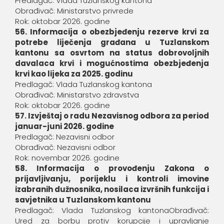
Predlagač: Vlada Tuzlanskog kantona
Obrađivač: Ministarstvo privrede
Rok: oktobar 2026. godine
56. Informacija o obezbjeđ
enju rezerve krvi za
potrebe liječenja građana u Tuzlanskom
kantonu sa osvrtom na status dobrovoljnih
davalaca krvi i mogućnostima obezbjeđenja
krvi kao lijeka za 2025. godinu
Predlagač: Vlada Tuzlanskog kantona
Obrađivač: Ministarstvo zdravstva
Rok: oktobar 2026. godine
57. Izvještaj o radu Nezavisnog odbora za period
januar-juni 2026. godine
Predlagač: Nezavisni odbor
Obrađivač: Nezavisni odbor
Rok: novembar 2026. godine
58. Informacija o provođenju Zakona o
prijavljivanju, porijeklu i kontroli imovine
izabranih dužnosnika, nosilaca izvršnih funkcija i
savjetnika u Tuzlanskom kantonu
Predlagač: Vlada Tuzlanskog kantonaObrađivač:
Ured za borbu protiv korupcije i upravljanje