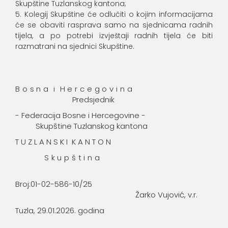
Skupštine Tuzlanskog kantona;
Kolegij Skupštine će odlučiti o kojim informacijama
će se obaviti rasprava samo na sjednicama radnih
tijela, a po potrebi izvještaji radnih tijela će biti
razmatrani na sjednici Skupštine.
B o s n a i H e r c e g o v i n a
Predsjednik
- Federacija Bosne i Hercegovine -
Skupštine Tuzlanskog kantona
T U Z L A N S K I K A N T O N
S k u p š t i n a
Broj:01-02-586-10/25
Žarko Vujović, v.r.
Tuzla, 29.01.2026. godina