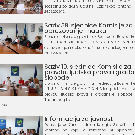
- T U Z L A N S K I K A N T O N S k u p š t i n a Komis
socijalnu politiku Skupštine Tuzlanskog kantona - Br
24.06.2026 15:11
Saziv 39. sjednice Komisije za
obrazovanje i nauku
B o s n a i H e r c e g o v i n a- Federacija Bosne i 
-T U Z L A N S K I K A N T O N S k u p š t i n a- 
obrazovanje i nauku Skupštine Tuzlanskog kantona -
24.06.2026 10:44
Saziv 19. sjednice Komisije za
pravdu, ljudska prava i građ
slobode
B o s n a i H e r c e g o v i n a - Federacija Bosne i
- T U Z L A N S K I K A N T O N S k u p š t i n a - 
pravdu, ljudska prava i građanske slobode 
Tuzlanskog ka...
15:36
Informacija za javnost
Danas je održana sjednica Kolegija Skupštine 
kantona na kojoj je zakazana 61. sjednica 