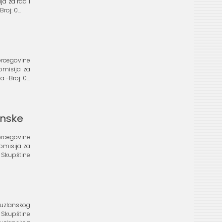
ija za rad i
oj: 0...
Hercegovine
Komisija za
Broj: 0...
anske
 Hercegovine
Komisija za
Skupštine
Tuzlanskog
Skupštine