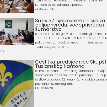
Tuzlanskog kantona. 61. sjednica Skupštine T
kantona će biti održana u poned...
23.06.2026 11:45
Saziv 37. sjednice Komisije za
poljoprivredu, vodoprivredu i
šumarstvo
B o s n a i H e r c e g o v i n a - Federacija Bosne i
- T U Z L A N S K I K A N T O N S k u p š t i n a 
poljoprivredu, vodoprivredu i šumarstvo 
Tuzlanskog kantona - ...
3:42
Čestitka predsjednice Skupšt
Tuzlanskog kantona
U ime Skupštine Tuzlanskog kantona i u svoje
dobitnicima najvećih ratnih priznanja upućuj
čestitke u povodu 12. juna - Dana dobitnika najve
priznanja Tuzlanskog kant...
11.06.2026 12:48