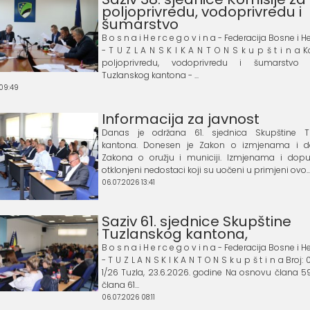
poljoprivredu, vodoprivredu i
šumarstvo
B o s n a i H e r c e g o v i n a - Federacija Bosne i
- T U Z L A N S K I K A N T O N S k u p š t i n a 
poljoprivredu, vodoprivredu i šumarstvo 
Tuzlanskog kantona - ...
 09:49
Informacija za javnost
Danas je održana 61. sjednica Skupštine T
kantona. Donesen je Zakon o izmjenama i
Zakona o oružju i municiji. Izmjenama i do
otklonjeni nedostaci koji su uočeni u primjeni ovo..
06.07.2026 13:41
Saziv 61. sjednice Skupštine
Tuzlanskog kantona,
B o s n a i H e r c e g o v i n a - Federacija Bosne i
- T U Z L A N S K I K A N T O N S k u p š t i n a Broj
1/26 Tuzla, 23.6.2026. godine Na osnovu člana 59.
člana 61...
06.07.2026 08:11