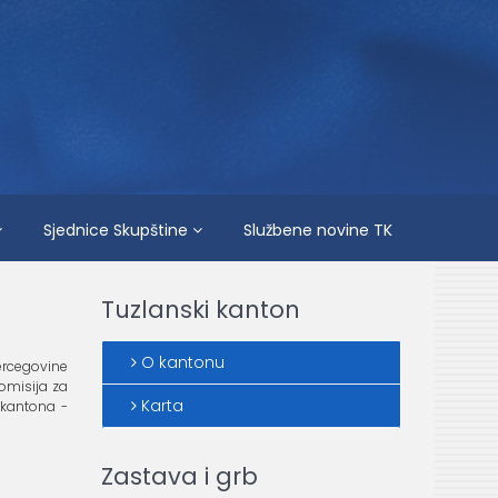
Sjednice Skupštine
Službene novine TK
Tuzlanski kanton
O kantonu
 Hercegovine
Komisija za
Karta
 kantona -
Zastava i grb