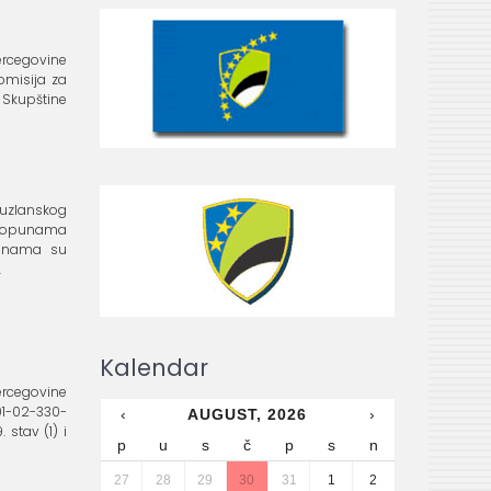
 Hercegovine
Komisija za
Skupštine
uzlanskog
 dopunama
punama su
.
Kalendar
 Hercegovine
: 01-02-330-
‹
AUGUST, 2026
›
 stav (1) i
p
u
s
č
p
s
n
27
28
29
30
31
1
2