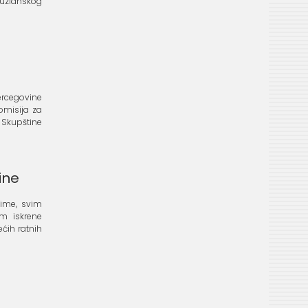
uzlanskog
 Hercegovine
Komisija za
Skupštine
ine
 ime, svim
em iskrene
ćih ratnih