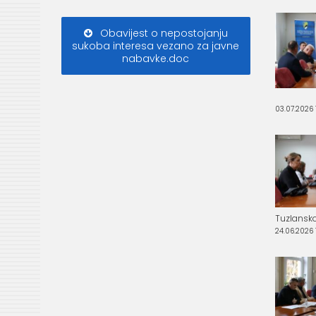
Obavijest o nepostojanju
sukoba interesa vezano za javne
nabavke.doc
03.07.2026 1
Tuzlanskog
24.06.2026 