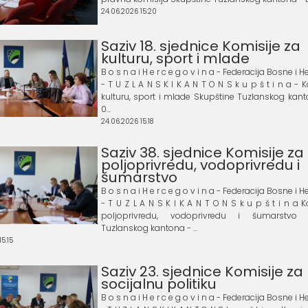
24.06.2026 15:20
Saziv 18. sjednice Komisije za
kulturu, sport i mlade
B o s n a i H e r c e g o v i n a - Federacija Bosne i
- T U Z L A N S K I K A N T O N S k u p š t i n a - 
kulturu, sport i mlade Skupštine Tuzlanskog kanto
0...
24.06.2026 15:18
Saziv 38. sjednice Komisije za
poljoprivredu, vodoprivredu i
šumarstvo
B o s n a i H e r c e g o v i n a - Federacija Bosne i
- T U Z L A N S K I K A N T O N S k u p š t i n a 
poljoprivredu, vodoprivredu i šumarstvo 
Tuzlanskog kantona - ...
5:15
Saziv 23. sjednice Komisije za 
socijalnu politiku
B o s n a i H e r c e g o v i n a - Federacija Bosne i