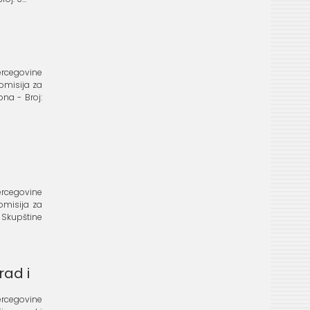
 Hercegovine
Komisija za
na - Broj:
 Hercegovine
Komisija za
Skupštine
rad i
 Hercegovine