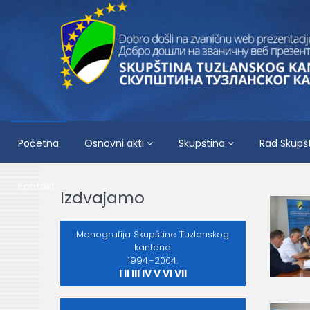
Početna
Osnovni akti
Skupština
Rad Skupš
Kontakt
Izdvajamo
Monografija Skupštine
Tuzlanskog
kantona
1994.-2004.
I
II
III
IV
V
VI
VII