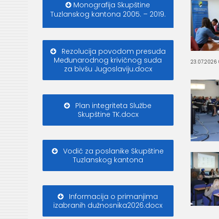
Monografija Skupštine
Tuzlanskog kantona 2005. – 2019.
Rezolucija povodom presuda
Međunarodnog krivičnog suda
23.07.2026
za bivšu Jugoslaviju.docx
Plan integriteta Službe
Skupštine TK.docx
Vodič za poslanike Skupštine
Tuzlanskog kantona
Informacija o primanjima
izabranih dužnosnika2026.docx