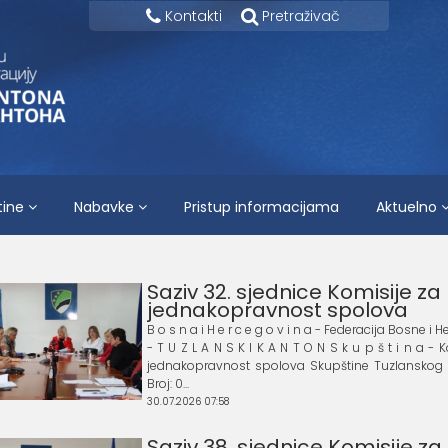
Kontakti
Pretraživač
tine
Nabavke
Pristup informacijama
Aktuelno
Saziv 32. sjednice Komisije za
jednakopravnost spolova
B o s n a i H e r c e g o v i n a - Federacija Bosne i
- T U Z L A N S K I K A N T O N S k u p š t i n a - 
jednakopravnost spolova Skupštine Tuzlanskog
Broj: 0...
30.07.2026 07:58
Saziv 38. sjednice Komisije za