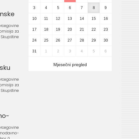
3
4
5
6
7
8
9
anske
10
11
12
13
14
15
16
 Hercegovine
17
18
19
20
21
22
23
Komisija za
Skupštine
24
25
26
27
28
29
30
31
1
2
3
4
5
6
Mjesečni pregled
jsku
 Hercegovine
Komisija za
Skupštine
no-
 Hercegovine
akonodavno-
j: 0...