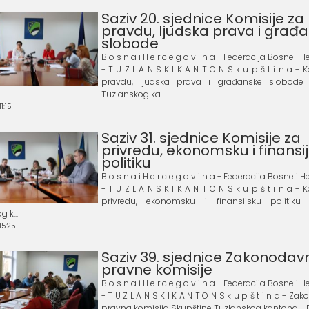
Saziv 20. sjednice Komisije za
pravdu, ljudska prava i građ
slobode
B o s n a i H e r c e g o v i n a - Federacija Bosne i
- T U Z L A N S K I K A N T O N S k u p š t i n a - 
pravdu, ljudska prava i građanske slobode 
Tuzlanskog ka...
1:15
Saziv 31. sjednice Komisije za
privredu, ekonomsku i finansi
politiku
B o s n a i H e r c e g o v i n a - Federacija Bosne i
- T U Z L A N S K I K A N T O N S k u p š t i n a - 
privredu, ekonomsku i finansijsku politiku 
 k...
15:25
Saziv 39. sjednice Zakonodav
pravne komisije
B o s n a i H e r c e g o v i n a - Federacija Bosne i
- T U Z L A N S K I K A N T O N S k u p š t i n a - Z
pravna komisija Skupštine Tuzlanskog kantona - Bro